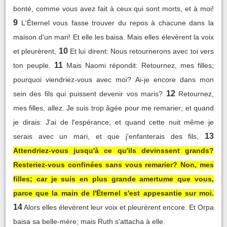
bonté, comme vous avez fait à ceux qui sont morts, et à moi!
9
L'Éternel vous fasse trouver du repos à chacune dans la
maison d'un mari! Et elle les baisa. Mais elles élevèrent la voix
10
et pleurèrent,
Et lui dirent: Nous retournerons avec toi vers
11
ton peuple.
Mais Naomi répondit: Retournez, mes filles;
pourquoi viendriez-vous avec moi? Ai-je encore dans mon
12
sein des fils qui puissent devenir vos maris?
Retournez,
mes filles, allez. Je suis trop âgée pour me remarier; et quand
je dirais: J'ai de l'espérance; et quand cette nuit même je
13
serais avec un mari, et que j'enfanterais des fils,
Attendriez-vous jusqu'à ce qu'ils devinssent grands?
Resteriez-vous confinées sans vous remarier? Non, mes
filles; car je suis en plus grande amertume que vous,
parce que la main de l'Éternel s'est appesantie sur moi.
14
Alors elles élevèrent leur voix et pleurèrent encore. Et Orpa
baisa sa belle-mère; mais Ruth s'attacha à elle.