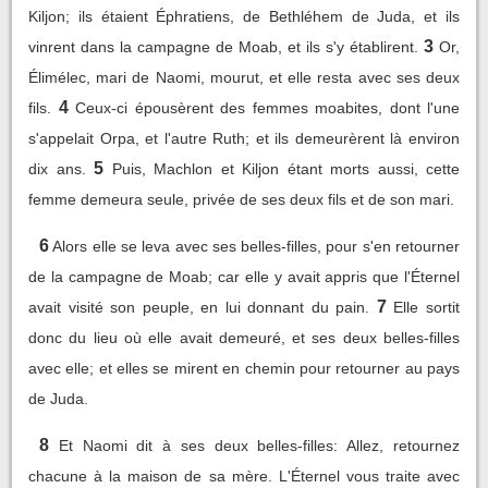
Kiljon; ils étaient Éphratiens, de Bethléhem de Juda, et ils
3
vinrent dans la campagne de Moab, et ils s'y établirent.
Or,
Élimélec, mari de Naomi, mourut, et elle resta avec ses deux
4
fils.
Ceux-ci épousèrent des femmes moabites, dont l'une
s'appelait Orpa, et l'autre Ruth; et ils demeurèrent là environ
5
dix ans.
Puis, Machlon et Kiljon étant morts aussi, cette
femme demeura seule, privée de ses deux fils et de son mari.
6
Alors elle se leva avec ses belles-filles, pour s'en retourner
de la campagne de Moab; car elle y avait appris que l'Éternel
7
avait visité son peuple, en lui donnant du pain.
Elle sortit
donc du lieu où elle avait demeuré, et ses deux belles-filles
avec elle; et elles se mirent en chemin pour retourner au pays
de Juda.
8
Et Naomi dit à ses deux belles-filles: Allez, retournez
chacune à la maison de sa mère. L'Éternel vous traite avec