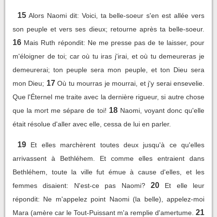
15
Alors Naomi dit: Voici, ta belle-soeur s'en est allée vers
son peuple et vers ses dieux; retourne après ta belle-soeur.
16
Mais Ruth répondit: Ne me presse pas de te laisser, pour
m'éloigner de toi; car où tu iras j'irai, et où tu demeureras je
demeurerai; ton peuple sera mon peuple, et ton Dieu sera
17
mon Dieu;
Où tu mourras je mourrai, et j'y serai ensevelie.
Que l'Éternel me traite avec la dernière rigueur, si autre chose
18
que la mort me sépare de toi!
Naomi, voyant donc qu'elle
était résolue d'aller avec elle, cessa de lui en parler.
19
Et elles marchèrent toutes deux jusqu'à ce qu'elles
arrivassent à Bethléhem. Et comme elles entraient dans
Bethléhem, toute la ville fut émue à cause d'elles, et les
20
femmes disaient: N'est-ce pas Naomi?
Et elle leur
répondit: Ne m'appelez point Naomi (la belle), appelez-moi
21
Mara (amère car le Tout-Puissant m'a remplie d'amertume.