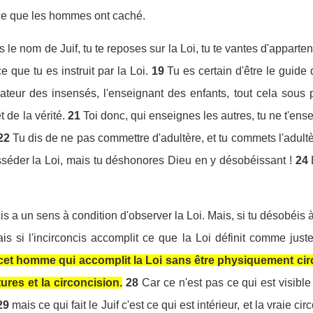
 ce que les hommes ont caché.
s le nom de Juif, tu te reposes sur la Loi, tu te vantes d'apparten
e que tu es instruit par la Loi.
19
Tu es certain d'être le guide
cateur des insensés, l'enseignant des enfants, tout cela sous 
 de la vérité.
21
Toi donc, qui enseignes les autres, tu ne t'en
22
Tu dis de ne pas commettre d'adultère, et tu commets l'adultère
sséder la Loi, mais tu déshonores Dieu en y désobéissant !
24
s a un sens à condition d'observer la Loi. Mais, si tu désobéis à 
is si l'incirconcis accomplit ce que la Loi définit comme juste
cet homme qui accomplit la Loi sans être physiquement circo
ures et la circoncision.
28
Car ce n'est pas ce qui est visible 
29
mais ce qui fait le Juif c'est ce qui est intérieur, et la vraie c