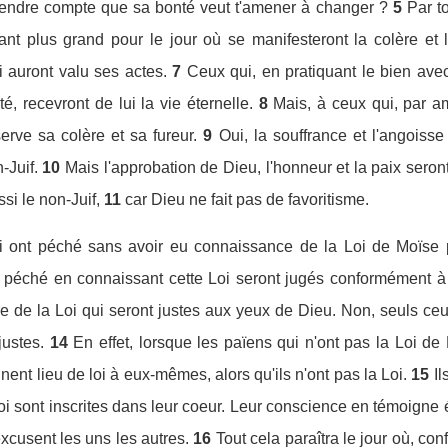
rendre compte que sa bonté veut t'amener à changer ?
5
Par t
ant plus grand pour le jour où se manifesteront la colère et 
 auront valu ses actes.
7
Ceux qui, en pratiquant le bien ave
té, recevront de lui la vie éternelle.
8
Mais, à ceux qui, par am
serve sa colère et sa fureur.
9
Oui, la souffrance et l'angoiss
-Juif.
10
Mais l'approbation de Dieu, l'honneur et la paix seront
ussi le non-Juif,
11
car Dieu ne fait pas de favoritisme.
i ont péché sans avoir eu connaissance de la Loi de Moïse pé
 péché en connaissant cette Loi seront jugés conformément à 
ure de la Loi qui seront justes aux yeux de Dieu. Non, seuls ce
ustes.
14
En effet, lorsque les païens qui n'ont pas la Loi d
nent lieu de loi à eux-mêmes, alors qu'ils n'ont pas la Loi.
15
I
 sont inscrites dans leur coeur. Leur conscience en témoigne 
excusent les uns les autres.
16
Tout cela paraîtra le jour où, c