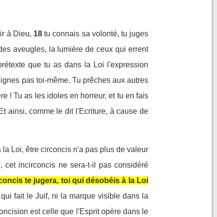
ir à Dieu,
18
tu connais sa volonté, tu juges
 des aveugles, la lumière de ceux qui errent
prétexte que tu as dans la Loi l'expression
seignes pas toi-même. Tu prêches aux autres
 ! Tu as les idoles en horreur, et tu en fais
Et ainsi, comme le dit l'Ecriture, à cause de
la Loi, être circoncis n'a pas plus de valeur
, cet incirconcis ne sera-t-il pas considéré
ncis te jugera, toi qui désobéis à la Loi
qui fait le Juif, ni la marque visible dans la
irconcision est celle que l'Esprit opère dans le