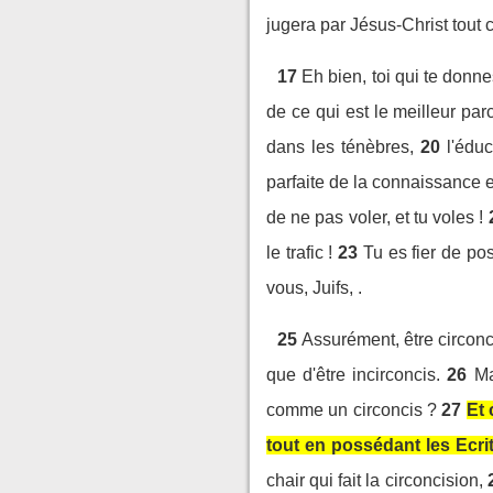
jugera par Jésus-Christ tout
17
Eh bien, toi qui te donne
de ce qui est le meilleur parc
dans les ténèbres,
20
l'édu
parfaite de la connaissance et
de ne pas voler, et tu voles !
le trafic !
23
Tu es fier de po
vous, Juifs, .
25
Assurément, être circonci
que d'être incirconcis.
26
Ma
comme un circoncis ?
27
Et 
tout en possédant les Ecrit
chair qui fait la circoncision,