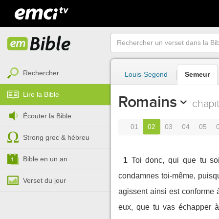
Rechercher
Louis-Segond
Semeur
Lire la Bible
Romains
chapi
Écouter la Bible
01
02
03
04
05
Strong grec & hébreu
Bible en un an
1
Toi donc, qui que tu so
condamnes toi-même, puisque
Verset du jour
agissent ainsi est conforme à
eux, que tu vas échapper à