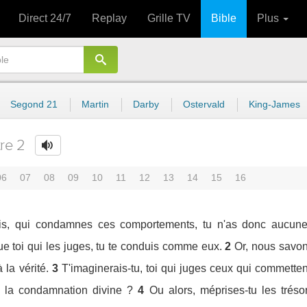
Direct 24/7
Replay
Grille TV
Bible
Plus
Segond 21
Martin
Darby
Ostervald
King-James
tre 2
06
07
08
09
10
11
12
13
14
15
16
is, qui condamnes ces comportements, tu n'as donc aucune 
 toi qui les juges, tu te conduis comme eux.
2
Or, nous savon
 la vérité.
3
T'imaginerais-tu, toi qui juges ceux qui commette
 la condamnation divine ?
4
Ou alors, méprises-tu les trés