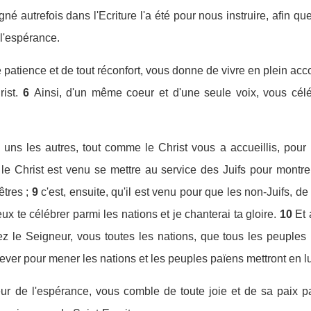
gné autrefois dans l'Ecriture l'a été pour nous instruire, afin 
 l'espérance.
 patience et de tout réconfort, vous donne de vivre en plein ac
ist.
6
Ainsi, d'un même coeur et d'une seule voix, vous célé
 uns les autres, tout comme le Christ vous a accueillis, pour 
que le Christ est venu se mettre au service des Juifs pour mont
tres ;
9
c'est, ensuite, qu'il est venu pour que les non-Juifs, d
eux te célébrer parmi les nations et je chanterai ta gloire.
10
Et 
z le Seigneur, vous toutes les nations, que tous les peuples 
 lever pour mener les nations et les peuples païens mettront en l
eur de l'espérance, vous comble de toute joie et de sa paix pa