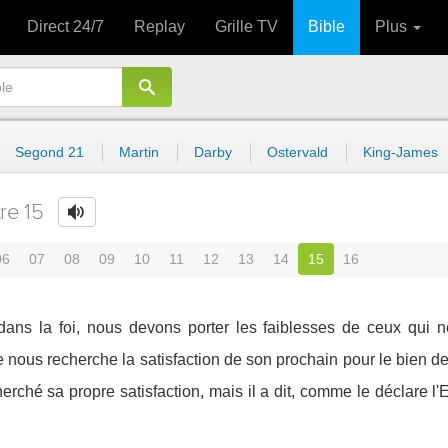
Direct 24/7
Replay
Grille TV
Bible
Plus
Segond 21
Martin
Darby
Ostervald
King-James
re 15
06
07
08
09
10
11
12
13
14
15
16
ans la foi, nous devons porter les faiblesses de ceux qui n
nous recherche la satisfaction de son prochain pour le bien de c
erché sa propre satisfaction, mais il a dit, comme le déclare l'Ec