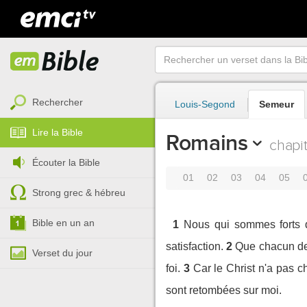
Rechercher
Louis-Segond
Semeur
Lire la Bible
Romains
chapit
Écouter la Bible
01
02
03
04
05
Strong grec & hébreu
Bible en un an
1
Nous qui sommes forts d
satisfaction.
2
Que chacun de 
Verset du jour
foi.
3
Car le Christ n'a pas ch
sont retombées sur moi.