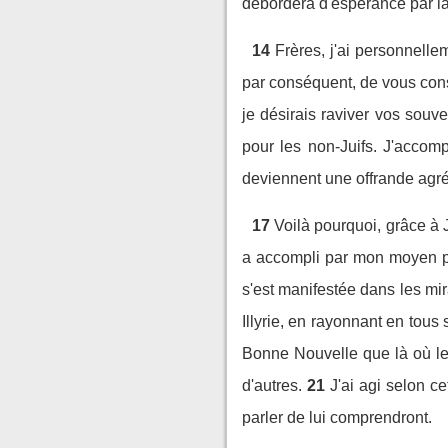
débordera d'espérance par la
14
Frères, j'ai personnelle
par conséquent, de vous conse
je désirais raviver vos souv
pour les non-Juifs. J'accom
deviennent une offrande agréa
17
Voilà pourquoi, grâce à J
a accompli par mon moyen pou
s'est manifestée dans les mira
Illyrie, en rayonnant en tous s
Bonne Nouvelle que là où le
d'autres.
21
J'ai agi selon ce
parler de lui comprendront.