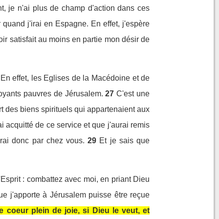
t, je n'ai plus de champ d'action dans ces
r quand j'irai en Espagne. En effet, j'espère
ir satisfait au moins en partie mon désir de
En effet, les Eglises de la Macédoine et de
royants pauvres de Jérusalem.
27
C'est une
part des biens spirituels qui appartenaient aux
 acquitté de ce service et que j'aurai remis
serai donc par chez vous.
29
Et je sais que
Esprit : combattez avec moi, en priant Dieu
ue j'apporte à Jérusalem puisse être reçue
 coeur plein de joie, si Dieu le veut, et