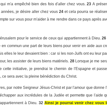
n qui m'a empêché bien des fois d'aller chez vous.
23
A présen
s années, je désire aller chez vous
24
et cela pourra se réalise
compte sur vous pour m'aider à me rendre dans ce pays après avo
à Jérusalem pour le service de ceux qui appartiennent à Dieu.
26
re en commun une part de leurs biens pour venir en aide aux c
mais elles le leur devaient bien : car si les non-Juifs ont eu leur 
 tour, les assister de leurs biens matériels.
28
Lorsque je me serai
 de cette initiative, je prendrai le chemin de l'Espagne et pas
, ce sera avec la pleine bénédiction du Christ.
es, par notre Seigneur Jésus-Christ et par l'amour que donne l'
 échapper aux incrédules de la Judée et permette que l'aide q
appartiennent à Dieu.
32
Ainsi je pourrai venir chez vous le