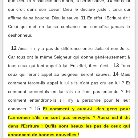
10
que Dieu l'a ressuscité des morts, tu seras sauvé,
car celui
qui croit dans son coeur, Dieu le déclare juste ; celui qui
11
affirme de sa bouche, Dieu le sauve.
En effet, l'Ecriture dit :
Celui qui met en lui sa confiance ne connaîtra jamais le
déshonneur.
12
Ainsi, il n'y a pas de différence entre Juifs et non-Juifs.
Car tous ont le même Seigneur qui donne généreusement à
13
tous ceux qui font appel à lui. En effet, il est écrit :
Tous
14
ceux qui feront appel au Seigneur seront sauvés.
Mais
comment feront-ils appel à lui s'ils n'ont pas cru en lui ? Et
comment croiront-ils en lui s'ils ne l'ont pas entendu ? Et
comment entendront-ils s'il n'y a personne pour le leur
15
annoncer ?
Et comment y aura-t-il des gens pour
l'annoncer s'ils ne sont pas envoyés ? Aussi est-il dit
dans l'Ecriture : Qu'ils sont beaux les pas de ceux qui
annoncent de bonnes nouvelles !