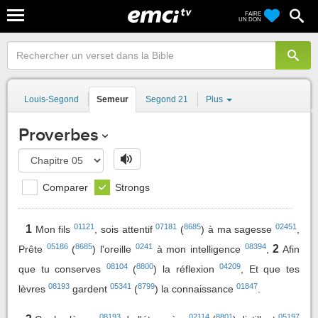
FAIRE
UN DON
Louis-Segond
Semeur
Segond 21
Plus
Proverbes
Comparer
Strongs
01121
07181
8685
02451
1
Mon fils
, sois attentif
(
) à ma sagesse
,
05186
8685
0241
08394
2
Prête
(
) l'oreille
à mon intelligence
,
Afin
08104
8800
04209
que tu conserves
(
) la réflexion
, Et que tes
08193
05341
8799
01847
lèvres
gardent
(
) la connaissance
.
08193
02114
8801
05197