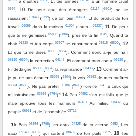
à d'autres
, Et tes années
à un homme cruel
0394
02114
8801
10
;
De peur que des étrangers
(
) ne se
07646
8799
03581
rassasient
(
) de ton bien
, Et du produit de ton
06089
01004
05237
11
travail
dans la maison
d'autrui
;
De peur
05098
8804
0319
que tu ne gémisses
(
), près de ta fin
, Quand ta
01320
07607
03615
8800
12
chair
et ton corps
se consumeront
(
),
0559
8804
Et que tu ne dises
(
): Comment donc ai-je pu haïr
08130
8804
04148
03820
(
) la correction
, Et comment mon coeur
a-
05006
8804
08433
13
t-il dédaigné
(
) la réprimande
?
Comment ai-
08085
8804
06963
je pu ne pas écouter
(
) la voix
de mes maîtres
03384
8688
05186
8689
0241
(
), Ne pas prêter
(
) l'oreille
à ceux qui
03925
8764
04592
14
m'instruisaient
(
)?
Peu
s'en est fallu que je
07451
08432
n'aie éprouvé tous les malheurs
Au milieu
du
06951
05712
peuple
et de l'assemblée
.
08354
8798
04325
0953
15
Bois
(
) les eaux
de ta citerne
, Les
05140
8802
08432
0875
16
eaux
(
) qui sortent
de ton puits
.
Tes