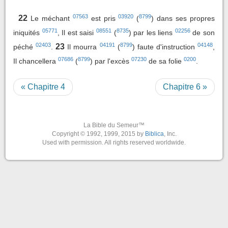
07563
03920
8799
22
Le méchant
est pris
(
) dans ses propres
05771
08551
8735
02256
iniquités
, Il est saisi
(
) par les liens
de son
02403
04191
8799
04148
23
péché
.
Il mourra
(
) faute d'instruction
,
07686
8799
07230
0200
Il chancellera
(
) par l'excès
de sa folie
.
« Chapitre 4
Chapitre 6 »
La Bible du Semeur™
Copyright © 1992, 1999, 2015 by
Biblica
, Inc.
Used with permission. All rights reserved worldwide.