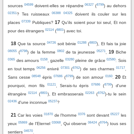
04599
06327
8799
sources
doivent-elles se répandre
(
) au dehors
02351
06388
04325
? Tes ruisseaux
doivent ils couler sur les
07339
17
places
Publiques?
Qu'ils soient pour toi seul, Et non
02114
8801
pour des étrangers
(
) avec toi.
04726
01288
8803
18
Que ta source
soit bénie
(
), Et fais ta joie
08055
8798
0802
05271
19
(
) de la femme
de ta jeunesse
,
Biche
0365
0158
03280
02580
des amours
, gazelle
pleine de grâce
: Sois
06256
07301
8762
01717
en tout temps
enivré
(
) de ses charmes
,
08548
07686
8799
0160
20
Sans cesse
épris
(
) de son amour
.
Et
01121
07686
8799
pourquoi, mon fils
, Serais-tu épris
(
) d'une
02114
8801
02263
8762
étrangère
(
), Et embrasserais
(
)-tu le sein
02436
05237
d'une inconnue
?
01870
0376
05227
21
Car les voies
de l'homme
sont devant
les
05869
03068
06424
8764
yeux
de l'Eternel
, Qui observe
(
) tous ses
04570
sentiers
.