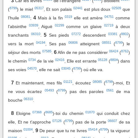
3
Car les lèvres
de l'étrangère
(
) distillent
8799
05317
02441
02509
(
) le miel
, Et son palais
est plus doux
que
08081
0319
04751
4
l'huile
;
Mais à la fin
elle est amère
comme
03939
02299
02719
l'absinthe
, Aiguë
comme un glaive
à deux
06310
07272
03381
8802
5
tranchants
.
Ses pieds
descendent
(
)
04194
06806
08551
8799
vers la mort
, Ses pas
atteignent
(
) le
07585
06424
8762
6
séjour des morts
.
Afin de ne pas considérer
(
)
0734
02416
05128
8804
le chemin
de la vie
, Elle est errante
(
) dans
04570
03045
8799
ses voies
, elle ne sait
(
) où elle va.
01121
08085
8798
7
Et maintenant, mes fils
, écoutez
(
)-moi, Et
05493
8799
0561
ne vous écartez
(
) pas des paroles
de ma
06310
bouche
.
07368
8685
01870
8
Eloigne
(
)-toi du chemin
qui conduit chez
07126
8799
06607
elle, Et ne t'approche
(
) pas de la porte
de sa
01004
05414
8799
9
maison
,
De peur que tu ne livres
(
) ta vigueur
01935
0312
08141