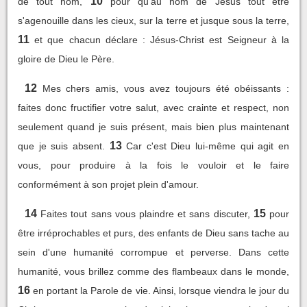
10
de tout nom,
pour qu'au nom de Jésus tout être
s'agenouille dans les cieux, sur la terre et jusque sous la terre,
11
et que chacun déclare : Jésus-Christ est Seigneur à la
gloire de Dieu le Père.
12
Mes chers amis, vous avez toujours été obéissants :
faites donc fructifier votre salut, avec crainte et respect, non
seulement quand je suis présent, mais bien plus maintenant
13
que je suis absent.
Car c'est Dieu lui-même qui agit en
vous, pour produire à la fois le vouloir et le faire
conformément à son projet plein d'amour.
14
15
Faites tout sans vous plaindre et sans discuter,
pour
être irréprochables et purs, des enfants de Dieu sans tache au
sein d'une humanité corrompue et perverse. Dans cette
humanité, vous brillez comme des flambeaux dans le monde,
16
en portant la Parole de vie. Ainsi, lorsque viendra le jour du