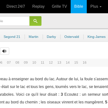
Direct 24/7
Replay
Grille TV
Bible
Plus
Segond 21
Martin
Darby
Ostervald
King-James
06
07
08
09
10
11
12
13
14
15
16
u à enseigner au bord du lac. Autour de lui, la foule s'assem
 était sur le lac et tous les gens, tournés vers le lac, se tenaient
boles. Voici ce qu'il leur disait :
3
Ecoutez : un semeur sort
t au bord du chemin ; les oiseaux vinrent et les mangèrent.
5