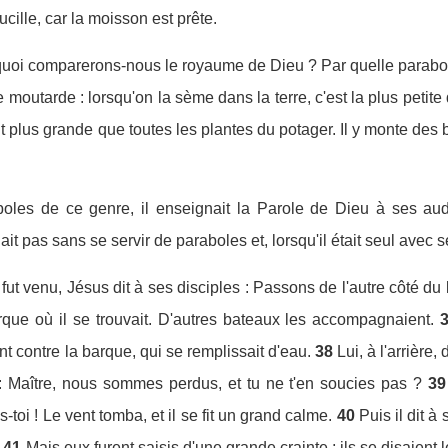
ucille, car la moisson est prête.
A quoi comparerons-nous le royaume de Dieu ? Par quelle parabo
 moutarde : lorsqu'on la sème dans la terre, c'est la plus pet
t plus grande que toutes les plantes du potager. Il y monte des
les de ce genre, il enseignait la Parole de Dieu à ses audi
lait pas sans se servir de paraboles et, lorsqu'il était seul avec se
 fut venu, Jésus dit à ses disciples : Passons de l'autre côté du 
rque où il se trouvait. D'autres bateaux les accompagnaient.
nt contre la barque, qui se remplissait d'eau.
38
Lui, à l'arrière,
nt : Maître, nous sommes perdus, et tu ne t'en soucies pas ?
39
s-toi ! Le vent tomba, et il se fit un grand calme.
40
Puis il dit à
41
Mais eux furent saisis d'une grande crainte ; ils se disaien