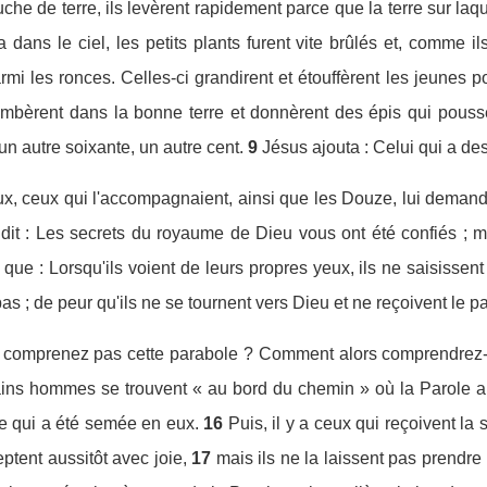
he de terre, ils levèrent rapidement parce que la terre sur laque
dans le ciel, les petits plants furent vite brûlés et, comme ils
mi les ronces. Celles-ci grandirent et étouffèrent les jeunes p
ombèrent dans la bonne terre et donnèrent des épis qui poussè
 un autre soixante, un autre cent.
9
Jésus ajouta : Celui qui a des
ux, ceux qui l'accompagnaient, ainsi que les Douze, lui demandè
r dit : Les secrets du royaume de Dieu vous ont été confiés ; 
n que : Lorsqu'ils voient de leurs propres yeux, ils ne saisissen
as ; de peur qu'ils ne se tournent vers Dieu et ne reçoivent le p
 ne comprenez pas cette parabole ? Comment alors comprendrez-
ins hommes se trouvent « au bord du chemin » où la Parole a 
le qui a été semée en eux.
16
Puis, il y a ceux qui reçoivent la 
eptent aussitôt avec joie,
17
mais ils ne la laissent pas prendre