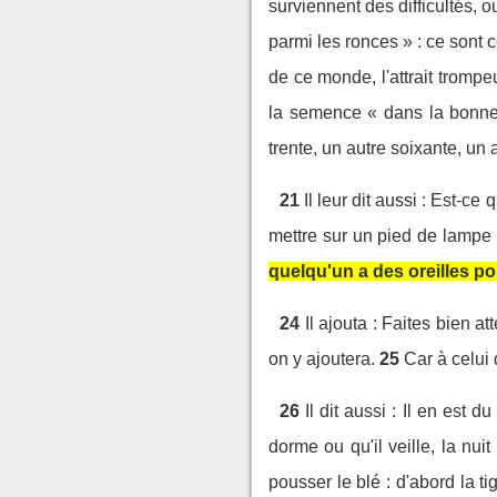
surviennent des difficultés, o
parmi les ronces » : ce sont 
de ce monde, l'attrait trompe
la semence « dans la bonne t
trente, un autre soixante, un 
21
Il leur dit aussi : Est-c
mettre sur un pied de lampe
quelqu'un a des oreilles po
24
Il ajouta : Faites bien 
on y ajoutera.
25
Car à celui 
26
Il dit aussi : Il en e
dorme ou qu'il veille, la nui
pousser le blé : d'abord la tig