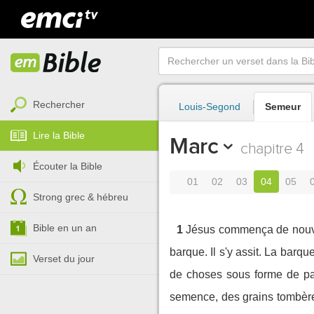
Rechercher
Louis-Segond
Semeur
Lire la Bible
Marc
chapitre 4
Écouter la Bible
01
02
03
04
05
Strong grec & hébreu
Bible en un an
1
Jésus commença de nouvea
barque. Il s'y assit. La barque
Verset du jour
de choses sous forme de para
semence, des grains tombèren