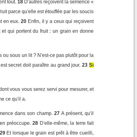
nt tout.
18
D'autres reçoivent la semence «
ruit parce qu'elle est étouffée par les soucis
nt en eux.
20
Enfin, il y a ceux qui reçoivent
et qui portent du fruit : un grain en donne
 ou sous un lit ? N'est-ce pas plutôt pour la
est secret doit paraître au grand jour.
23
Si
dont vous vous serez servi pour mesurer, et
e ce qu'il a.
semence dans son champ.
27
A présent, qu'il
s'en préoccupe.
28
D'elle-même, la terre fait
29
Et lorsque le grain est prêt à être cueilli,