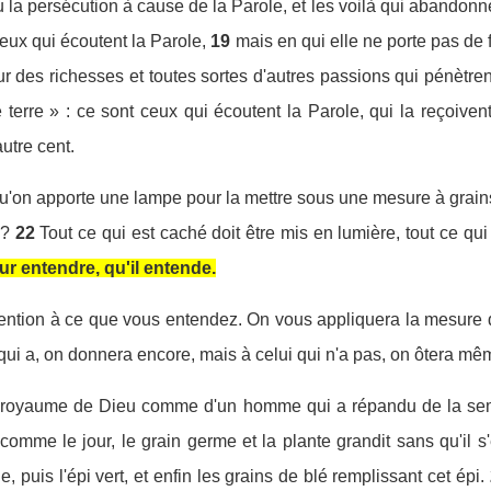
u la persécution à cause de la Parole, et les voilà qui abandonne
ceux qui écoutent la Parole,
19
mais en qui elle ne porte pas de f
ur des richesses et toutes sortes d'autres passions qui pénètre
erre » : ce sont ceux qui écoutent la Parole, qui la reçoivent 
autre cent.
e qu'on apporte une lampe pour la mettre sous une mesure à grains
 ?
22
Tout ce qui est caché doit être mis en lumière, tout ce qui 
ur entendre, qu'il entende.
attention à ce que vous entendez. On vous appliquera la mesure 
qui a, on donnera encore, mais à celui qui n'a pas, on ôtera mêm
st du royaume de Dieu comme d'un homme qui a répandu de la 
t comme le jour, le grain germe et la plante grandit sans qu'il 
e, puis l'épi vert, et enfin les grains de blé remplissant cet épi.