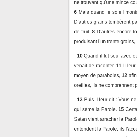
ne trouvant qu'une mince couc
6
Mais quand le soleil monta 
D'autres grains tombèrent par
de fruit.
8
D'autres encore t
produisant l'un trente grains,
10
Quand il fut seul avec e
venait de raconter.
11
Il leu
moyen de paraboles,
12
afi
oreilles, ils ne comprennent p
13
Puis il leur dit : Vous
qui sème la Parole.
15
Certa
Satan vient arracher la Paro
entendent la Parole, ils l'acc