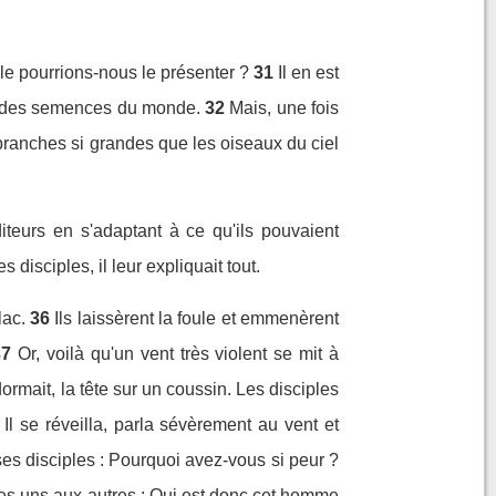
le pourrions-nous le présenter ?
31
Il en est
ite des semences du monde.
32
Mais, une fois
 branches si grandes que les oiseaux du ciel
teurs en s'adaptant à ce qu'ils pouvaient
s disciples, il leur expliquait tout.
lac.
36
Ils laissèrent la foule et emmenèrent
37
Or, voilà qu'un vent très violent se mit à
 dormait, la tête sur un coussin. Les disciples
Il se réveilla, parla sévèrement au vent et
 ses disciples : Pourquoi avez-vous si peur ?
t les uns aux autres : Qui est donc cet homme