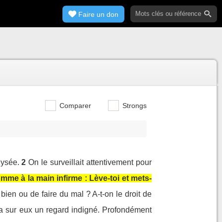
Faire un don
Comparer
Strongs
lysée.
2
On le surveillait attentivement pour
omme à la main infirme : Lève-toi et mets-
 bien ou de faire du mal ? A-t-on le droit de
 sur eux un regard indigné. Profondément