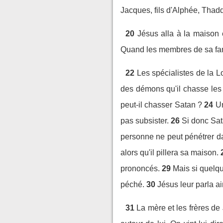
Jacques, fils d'Alphée, Thad
20
Jésus alla à la maison 
Quand les membres de sa famill
22
Les spécialistes de la Lo
des démons qu'il chasse le
peut-il chasser Satan ?
24
Un
pas subsister.
26
Si donc Sata
personne ne peut pénétrer da
alors qu'il pillera sa maison.
prononcés.
29
Mais si quelqu
péché.
30
Jésus leur parla ai
31
La mère et les frères de 