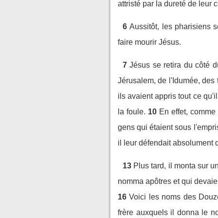
attristé par la dureté de leur c
6
Aussitôt, les pharisiens
faire mourir Jésus.
7
Jésus se retira du côté d
Jérusalem, de l'Idumée, des t
ils avaient appris tout ce qu'il 
la foule.
10
En effet, comme i
gens qui étaient sous l'empris
il leur défendait absolument de
13
Plus tard, il monta sur un
nomma apôtres et qui devaien
16
Voici les noms des Douze
frère auxquels il donna le n