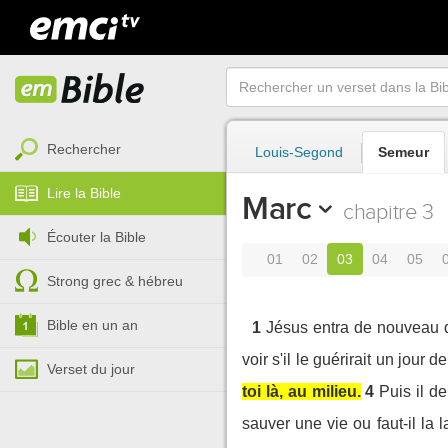
Rechercher
Louis-Segond
Semeur
Lire la Bible
Marc
chapitre 3
Écouter la Bible
01
02
03
04
05
Strong grec & hébreu
Bible en un an
1
Jésus entra de nouveau d
voir s'il le guérirait un jour 
Verset du jour
toi là, au milieu.
4
Puis il d
sauver une vie ou faut-il la 