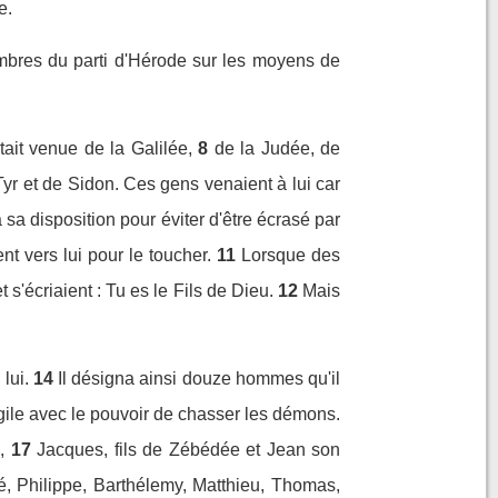
e.
embres du parti d'Hérode sur les moyens de
tait venue de la Galilée,
8
de la Judée, de
Tyr et de Sidon. Ces gens venaient à lui car
 sa disposition pour éviter d'être écrasé par
t vers lui pour le toucher.
11
Lorsque des
 s'écriaient : Tu es le Fils de Dieu.
12
Mais
lui.
14
Il désigna ainsi douze hommes qu'il
gile avec le pouvoir de chasser les démons.
,
17
Jacques, fils de Zébédée et Jean son
, Philippe, Barthélemy, Matthieu, Thomas,