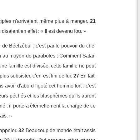
sciples n'arrivaient même plus à manger.
21
isaient en effet : « Il est devenu fou. »
e de Béelzébul ; c'est par le pouvoir du chef
tion au moyen de paraboles : Comment Satan
une famille est divisée, cette famille ne peut
us subsister, c'en est fini de lui.
27
En fait,
avoir d'abord ligoté cet homme fort : c'est
eurs péchés et les blasphèmes qu'ils auront
né : il portera éternellement la charge de ce
ais. »
'appeler.
32
Beaucoup de monde était assis