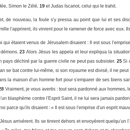
dée, Simon le Zélé,
19
et Judas Iscariot, celui qui le trahit.
et, de nouveau, la foule s'y pressa au point que lui et ses di
e l'apprirent, ils vinrent pour le ramener de force avec eux. Ils d
i qui étaient venus de Jérusalem disaient : Il est sous l'empris
s démons.
23
Alors Jésus les appela et leur expliqua la situa
 pays déchiré par la guerre civile ne peut pas subsister.
25
Si 
n se bat contre lui-même, si son royaume est divisé, il ne peut pl
ns la maison d'un homme fort pour s'emparer de ses biens sans 
28
Vraiment, je vous avertis : tout sera pardonné aux hommes, l
'un blasphème contre l'Esprit Saint, il ne lui sera jamais pardon
nsi parce qu'ils disaient : « Il est sous l'emprise d'un esprit mauv
Jésus arrivèrent. Ils se tinrent dehors et envoyèrent quelqu'un l