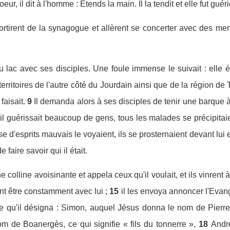
oeur, il dit à l'homme : Etends la main. Il la tendit et elle fut guéri
 sortirent de la synagogue et allèrent se concerter avec des m
u lac avec ses disciples. Une foule immense le suivait : elle é
erritoires de l'autre côté du Jourdain ainsi que de la région de 
faisait.
9
Il demanda alors à ses disciples de tenir une barque à
l guérissait beaucoup de gens, tous les malades se précipitaien
e d'esprits mauvais le voyaient, ils se prosternaient devant lui et
 faire savoir qui il était.
e colline avoisinante et appela ceux qu'il voulait, et ils vinrent à 
t être constamment avec lui ;
15
il les envoya annoncer l'Evan
 qu'il désigna : Simon, auquel Jésus donna le nom de Pierre
om de Boanergès, ce qui signifie « fils du tonnerre »,
18
André