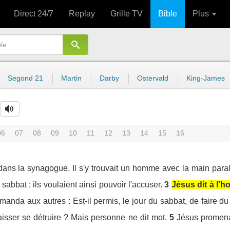
Direct 24/7
Replay
Grille TV
Bible
Plus
Segond 21
Martin
Darby
Ostervald
King-James
06
07
08
09
10
11
12
13
14
15
16
ans la synagogue. Il s'y trouvait un homme avec la main para
de sabbat : ils voulaient ainsi pouvoir l'accuser.
3
Jésus dit à l'h
emanda aux autres : Est-il permis, le jour du sabbat, de faire du
laisser se détruire ? Mais personne ne dit mot.
5
Jésus promena