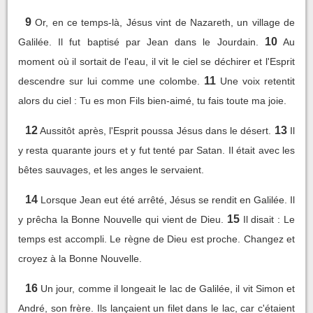
9
Or, en ce temps-là, Jésus vint de Nazareth, un village de
10
Galilée. Il fut baptisé par Jean dans le Jourdain.
Au
moment où il sortait de l'eau, il vit le ciel se déchirer et l'Esprit
11
descendre sur lui comme une colombe.
Une voix retentit
alors du ciel : Tu es mon Fils bien-aimé, tu fais toute ma joie.
12
13
Aussitôt après, l'Esprit poussa Jésus dans le désert.
Il
y resta quarante jours et y fut tenté par Satan. Il était avec les
bêtes sauvages, et les anges le servaient.
14
Lorsque Jean eut été arrêté, Jésus se rendit en Galilée. Il
15
y prêcha la Bonne Nouvelle qui vient de Dieu.
Il disait : Le
temps est accompli. Le règne de Dieu est proche. Changez et
croyez à la Bonne Nouvelle.
16
Un jour, comme il longeait le lac de Galilée, il vit Simon et
André, son frère. Ils lançaient un filet dans le lac, car c'étaient