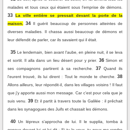
malades et tous ceux qui étaient sous l'emprise de démons.
33
La ville entière se pressait devant la porte de la
34
maison.
Il guérit beaucoup de personnes atteintes de
diverses maladies. Il chassa aussi beaucoup de démons et
leur défendit de parler, car ils savaient qui il était.
35
Le lendemain, bien avant l'aube, en pleine nuit, il se leva
36
et sortit. Il alla dans un lieu désert pour y prier.
Simon et
37
ses compagnons partirent à sa recherche.
Quand ils
38
l'eurent trouvé, ils lui dirent : Tout le monde te cherche.
Allons ailleurs, leur répondit-il, dans les villages voisins ! Il faut
que j'y apporte aussi mon message. Car c'est pour cela que je
39
suis venu.
Et il partit à travers toute la Galilée : il prêchait
dans les synagogues des Juifs et chassait les démons.
40
Un lépreux s'approcha de lui. Il le supplia, tomba à
genoux devant lui et lui dit : Si tu le veux, tu peux me rendre