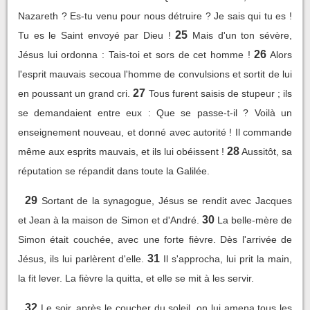
Nazareth ? Es-tu venu pour nous détruire ? Je sais qui tu es !
25
Tu es le Saint envoyé par Dieu !
Mais d'un ton sévère,
26
Jésus lui ordonna : Tais-toi et sors de cet homme !
Alors
l'esprit mauvais secoua l'homme de convulsions et sortit de lui
27
en poussant un grand cri.
Tous furent saisis de stupeur ; ils
se demandaient entre eux : Que se passe-t-il ? Voilà un
enseignement nouveau, et donné avec autorité ! Il commande
28
même aux esprits mauvais, et ils lui obéissent !
Aussitôt, sa
réputation se répandit dans toute la Galilée.
29
Sortant de la synagogue, Jésus se rendit avec Jacques
30
et Jean à la maison de Simon et d'André.
La belle-mère de
Simon était couchée, avec une forte fièvre. Dès l'arrivée de
31
Jésus, ils lui parlèrent d'elle.
Il s'approcha, lui prit la main,
la fit lever. La fièvre la quitta, et elle se mit à les servir.
32
Le soir, après le coucher du soleil, on lui amena tous les