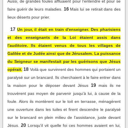
Aussi, de grandes foules affluaient pour l'entendre et pour se
16
faire guérir de leurs maladies.
Mais lui se retirait dans des
lieux déserts pour prier.
17
Un jour, il était en train d'enseigner. Des pharisiens
et des enseignants de la Loi étaient assis dans
l'auditoire. Ils étaient venus de tous les villages de
Galilée et de Judée ainsi que de Jérusalem. La puissance
du Seigneur se manifestait par les guérisons que Jésus
18
opérait.
Voilà que survinrent des hommes qui portaient un
paralysé sur un brancard. Ils cherchaient à le faire entrer dans
19
la maison pour le déposer devant Jésus
mais ils ne
trouvèrent pas moyen de parvenir jusqu'à lui, à cause de la
foule. Alors ils montèrent sur le toit en terrasse, ménagèrent
une ouverture dans les tuiles et firent descendre le paralysé
sur le brancard en plein milieu de l'assistance, juste devant
20
Jésus.
Lorsqu'il vit quelle foi ces hommes avaient en lui,