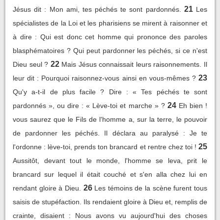
21
Jésus dit : Mon ami, tes péchés te sont pardonnés.
Les
spécialistes de la Loi et les pharisiens se mirent à raisonner et
à dire : Qui est donc cet homme qui prononce des paroles
blasphématoires ? Qui peut pardonner les péchés, si ce n'est
22
Dieu seul ?
Mais Jésus connaissait leurs raisonnements. Il
23
leur dit : Pourquoi raisonnez-vous ainsi en vous-mêmes ?
Qu'y a-t-il de plus facile ? Dire : « Tes péchés te sont
24
pardonnés », ou dire : « Lève-toi et marche » ?
Eh bien !
vous saurez que le Fils de l'homme a, sur la terre, le pouvoir
de pardonner les péchés. Il déclara au paralysé : Je te
25
l'ordonne : lève-toi, prends ton brancard et rentre chez toi !
Aussitôt, devant tout le monde, l'homme se leva, prit le
brancard sur lequel il était couché et s'en alla chez lui en
26
rendant gloire à Dieu.
Les témoins de la scène furent tous
saisis de stupéfaction. Ils rendaient gloire à Dieu et, remplis de
crainte, disaient : Nous avons vu aujourd'hui des choses