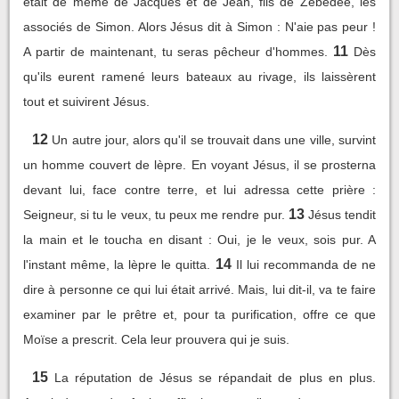
était de même de Jacques et de Jean, fils de Zébédée, les
associés de Simon. Alors Jésus dit à Simon : N'aie pas peur !
11
A partir de maintenant, tu seras pêcheur d'hommes.
Dès
qu'ils eurent ramené leurs bateaux au rivage, ils laissèrent
tout et suivirent Jésus.
12
Un autre jour, alors qu'il se trouvait dans une ville, survint
un homme couvert de lèpre. En voyant Jésus, il se prosterna
devant lui, face contre terre, et lui adressa cette prière :
13
Seigneur, si tu le veux, tu peux me rendre pur.
Jésus tendit
la main et le toucha en disant : Oui, je le veux, sois pur. A
14
l'instant même, la lèpre le quitta.
Il lui recommanda de ne
dire à personne ce qui lui était arrivé. Mais, lui dit-il, va te faire
examiner par le prêtre et, pour ta purification, offre ce que
Moïse a prescrit. Cela leur prouvera qui je suis.
15
La réputation de Jésus se répandait de plus en plus.