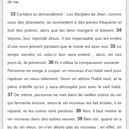
de vie.
33
Certains lui demandèrent : Les disciples de Jean, comme
ceux des pharisiens, se soumettent à des jeûnes fréquents et
34
font des prières, alors que les tiens mangent et boivent.
Voyons, leur répondit Jésus, il est impensable que les invités
35
d'une noce jeûnent pendant que le marié est avec eux.
Le
temps viendra où celui-ci leur sera enlevé ; alors, en ces
36
jours-là, ils jeûneront.
Et il utilisa la comparaison suivante :
Personne ne songe à couper un morceau d'un habit neuf pour
rapiécer un vieux vêtement. Sinon on abîme l'habit neuf, et la
pièce d'étoffe qu'on y aura découpée jure avec le vieil habit.
37
De même, personne ne met dans de vieilles outres du vin
qui fermente encore, sinon le vin nouveau les fait éclater, il se
38
répand, et les outres sont perdues.
Non, il faut mettre le
39
vin nouveau dans des outres neuves.
Bien sûr, quand on a
bu du vin vieux, on n'en désire pas du nouveau ; en effet, on