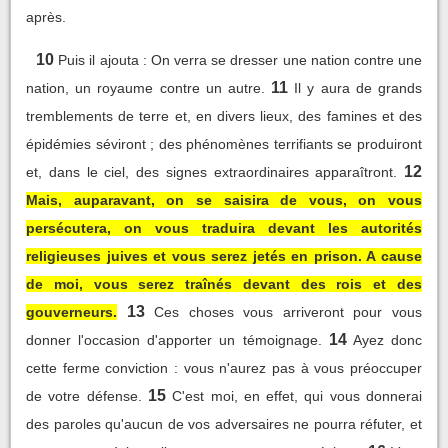
après.
10
Puis il ajouta : On verra se dresser une nation contre une
11
nation, un royaume contre un autre.
Il y aura de grands
tremblements de terre et, en divers lieux, des famines et des
épidémies séviront ; des phénomènes terrifiants se produiront
12
et, dans le ciel, des signes extraordinaires apparaîtront.
Mais, auparavant, on se saisira de vous, on vous
persécutera, on vous traduira devant les autorités
religieuses juives et vous serez jetés en prison. A cause
de moi, vous serez traînés devant des rois et des
13
gouverneurs.
Ces choses vous arriveront pour vous
14
donner l'occasion d'apporter un témoignage.
Ayez donc
cette ferme conviction : vous n'aurez pas à vous préoccuper
15
de votre défense.
C'est moi, en effet, qui vous donnerai
des paroles qu'aucun de vos adversaires ne pourra réfuter, et