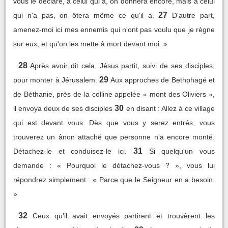
vous le déclare, à celui qui a, on donnera encore, mais à celui
27
qui n'a pas, on ôtera même ce qu'il a.
D'autre part,
amenez-moi ici mes ennemis qui n'ont pas voulu que je règne
sur eux, et qu'on les mette à mort devant moi. »
28
Après avoir dit cela, Jésus partit, suivi de ses disciples,
29
pour monter à Jérusalem.
Aux approches de Bethphagé et
de Béthanie, près de la colline appelée « mont des Oliviers »,
30
il envoya deux de ses disciples
en disant : Allez à ce village
qui est devant vous. Dès que vous y serez entrés, vous
trouverez un ânon attaché que personne n'a encore monté.
31
Détachez-le et conduisez-le ici.
Si quelqu'un vous
demande : « Pourquoi le détachez-vous ? », vous lui
répondrez simplement : « Parce que le Seigneur en a besoin.
»
32
Ceux qu'il avait envoyés partirent et trouvèrent les