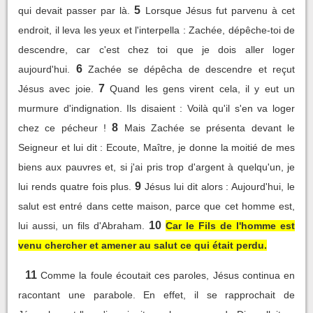
5
qui devait passer par là.
Lorsque Jésus fut parvenu à cet
endroit, il leva les yeux et l'interpella : Zachée, dépêche-toi de
descendre, car c'est chez toi que je dois aller loger
6
aujourd'hui.
Zachée se dépêcha de descendre et reçut
7
Jésus avec joie.
Quand les gens virent cela, il y eut un
murmure d'indignation. Ils disaient : Voilà qu'il s'en va loger
8
chez ce pécheur !
Mais Zachée se présenta devant le
Seigneur et lui dit : Ecoute, Maître, je donne la moitié de mes
biens aux pauvres et, si j'ai pris trop d'argent à quelqu'un, je
9
lui rends quatre fois plus.
Jésus lui dit alors : Aujourd'hui, le
salut est entré dans cette maison, parce que cet homme est,
10
lui aussi, un fils d'Abraham.
Car le Fils de l'homme est
venu chercher et amener au salut ce qui était perdu.
11
Comme la foule écoutait ces paroles, Jésus continua en
racontant une parabole. En effet, il se rapprochait de