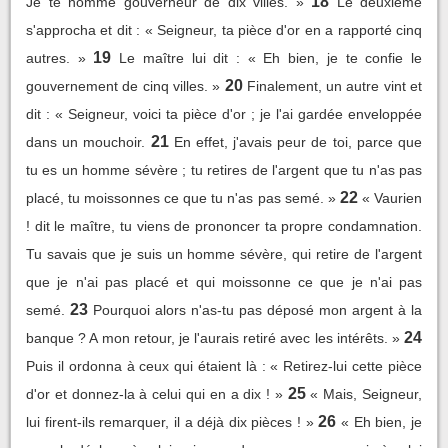
18
Je te nomme gouverneur de dix villes. »
Le deuxième
s'approcha et dit : « Seigneur, ta pièce d'or en a rapporté cinq
19
autres. »
Le maître lui dit : « Eh bien, je te confie le
20
gouvernement de cinq villes. »
Finalement, un autre vint et
dit : « Seigneur, voici ta pièce d'or ; je l'ai gardée enveloppée
21
dans un mouchoir.
En effet, j'avais peur de toi, parce que
tu es un homme sévère ; tu retires de l'argent que tu n'as pas
22
placé, tu moissonnes ce que tu n'as pas semé. »
« Vaurien
! dit le maître, tu viens de prononcer ta propre condamnation.
Tu savais que je suis un homme sévère, qui retire de l'argent
que je n'ai pas placé et qui moissonne ce que je n'ai pas
23
semé.
Pourquoi alors n'as-tu pas déposé mon argent à la
24
banque ? A mon retour, je l'aurais retiré avec les intérêts. »
Puis il ordonna à ceux qui étaient là : « Retirez-lui cette pièce
25
d'or et donnez-la à celui qui en a dix ! »
« Mais, Seigneur,
26
lui firent-ils remarquer, il a déjà dix pièces ! »
« Eh bien, je