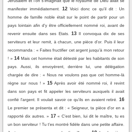
Jérusalem et l'on s'imaginait que le royaume de Dieu allait se
12
manifester immédiatement.
Voici donc ce qu'il dit : Un
homme de famille noble était sur le point de partir pour un
pays lointain afin d'y être officiellement nommé roi, avant de
13
revenir ensuite dans ses Etats.
Il convoqua dix de ses
serviteurs et leur remit, à chacun, une pièce d'or. Puis il leur
recommanda : « Faites fructifier cet argent jusqu'à mon retour
14
! »
Mais cet homme était détesté par les habitants de son
pays. Aussi, ils envoyèrent, derrière lui, une délégation
chargée de dire : « Nous ne voulons pas que cet homme-là
15
règne sur nous ! »
Après avoir été nommé roi, il revint
dans son pays et fit appeler les serviteurs auxquels il avait
16
confié l'argent. Il voulait savoir ce qu'ils en avaient retiré.
Le premier se présenta et dit : « Seigneur, ta pièce d'or en a
17
rapporté dix autres. »
« C'est bien, lui dit le maître, tu es
un bon serviteur ! Tu t'es montré fidèle dans une petite affaire.