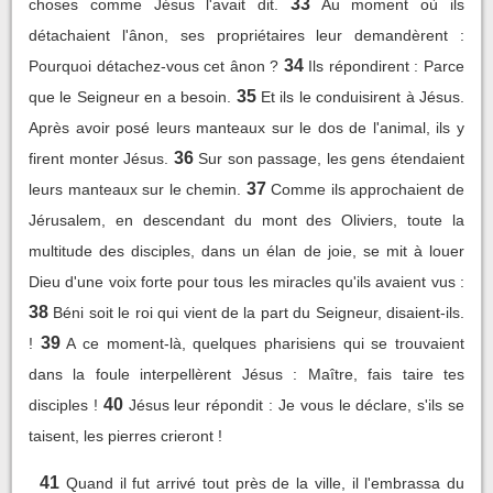
33
choses comme Jésus l'avait dit.
Au moment où ils
détachaient l'ânon, ses propriétaires leur demandèrent :
34
Pourquoi détachez-vous cet ânon ?
Ils répondirent : Parce
35
que le Seigneur en a besoin.
Et ils le conduisirent à Jésus.
Après avoir posé leurs manteaux sur le dos de l'animal, ils y
36
firent monter Jésus.
Sur son passage, les gens étendaient
37
leurs manteaux sur le chemin.
Comme ils approchaient de
Jérusalem, en descendant du mont des Oliviers, toute la
multitude des disciples, dans un élan de joie, se mit à louer
Dieu d'une voix forte pour tous les miracles qu'ils avaient vus :
38
Béni soit le roi qui vient de la part du Seigneur, disaient-ils.
39
!
A ce moment-là, quelques pharisiens qui se trouvaient
dans la foule interpellèrent Jésus : Maître, fais taire tes
40
disciples !
Jésus leur répondit : Je vous le déclare, s'ils se
taisent, les pierres crieront !
41
Quand il fut arrivé tout près de la ville, il l'embrassa du