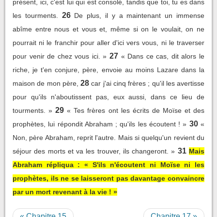
présent, ici, c'est lui qui est consolé, tandis que toi, tu es dans
26
les tourments.
De plus, il y a maintenant un immense
abîme entre nous et vous et, même si on le voulait, on ne
pourrait ni le franchir pour aller d'ici vers vous, ni le traverser
27
pour venir de chez vous ici. »
« Dans ce cas, dit alors le
riche, je t'en conjure, père, envoie au moins Lazare dans la
28
maison de mon père,
car j'ai cinq frères ; qu'il les avertisse
pour qu'ils n'aboutissent pas, eux aussi, dans ce lieu de
29
tourments. »
« Tes frères ont les écrits de Moïse et des
30
prophètes, lui répondit Abraham ; qu'ils les écoutent ! »
«
Non, père Abraham, reprit l'autre. Mais si quelqu'un revient du
31
séjour des morts et va les trouver, ils changeront. »
Mais
Abraham répliqua : « S'ils n'écoutent ni Moïse ni les
prophètes, ils ne se laisseront pas davantage convaincre
par un mort revenant à la vie ! »
« Chapitre 15
Chapitre 17 »