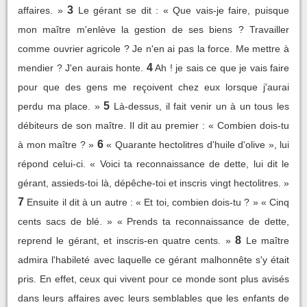
3
affaires. »
Le gérant se dit : « Que vais-je faire, puisque
mon maître m'enlève la gestion de ses biens ? Travailler
comme ouvrier agricole ? Je n'en ai pas la force. Me mettre à
4
mendier ? J'en aurais honte.
Ah ! je sais ce que je vais faire
pour que des gens me reçoivent chez eux lorsque j'aurai
5
perdu ma place. »
Là-dessus, il fait venir un à un tous les
débiteurs de son maître. Il dit au premier : « Combien dois-tu
6
à mon maître ? »
« Quarante hectolitres d'huile d'olive », lui
répond celui-ci. « Voici ta reconnaissance de dette, lui dit le
gérant, assieds-toi là, dépêche-toi et inscris vingt hectolitres. »
7
Ensuite il dit à un autre : « Et toi, combien dois-tu ? » « Cinq
cents sacs de blé. » « Prends ta reconnaissance de dette,
8
reprend le gérant, et inscris-en quatre cents. »
Le maître
admira l'habileté avec laquelle ce gérant malhonnête s'y était
pris. En effet, ceux qui vivent pour ce monde sont plus avisés
dans leurs affaires avec leurs semblables que les enfants de