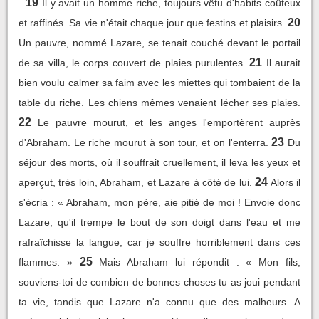
19
Il y avait un homme riche, toujours vêtu d'habits coûteux
20
et raffinés. Sa vie n'était chaque jour que festins et plaisirs.
Un pauvre, nommé Lazare, se tenait couché devant le portail
21
de sa villa, le corps couvert de plaies purulentes.
Il aurait
bien voulu calmer sa faim avec les miettes qui tombaient de la
table du riche. Les chiens mêmes venaient lécher ses plaies.
22
Le pauvre mourut, et les anges l'emportèrent auprès
23
d'Abraham. Le riche mourut à son tour, et on l'enterra.
Du
séjour des morts, où il souffrait cruellement, il leva les yeux et
24
aperçut, très loin, Abraham, et Lazare à côté de lui.
Alors il
s'écria : « Abraham, mon père, aie pitié de moi ! Envoie donc
Lazare, qu'il trempe le bout de son doigt dans l'eau et me
rafraîchisse la langue, car je souffre horriblement dans ces
25
flammes. »
Mais Abraham lui répondit : « Mon fils,
souviens-toi de combien de bonnes choses tu as joui pendant
ta vie, tandis que Lazare n'a connu que des malheurs. A