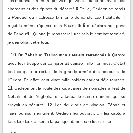
Tsalmounna en mon pouvoir, je vous fouetterai avec des
8
chardons et des épines du désert !
De là, Gédéon se rendit
à Penouél où il adressa la même demande aux habitants. Il
9
reçut la même réponse qu'à Soukkoth
et déclara aux gens
de Penouél : Quand je repasserai, une fois le combat terminé,
je démolirai cette tour.
10
Or, Zébah et Tsalmounna s'étaient retranchés à Qarqor
avec leur troupe qui comprenait quinze mille hommes. C'était
tout ce qui leur restait de la grande armée des bédouins de
l'Orient. En effet, cent vingt mille soldats étaient déjà tombés.
11
Gédéon prit la route des caravanes de nomades à l'est de
Nobah et de Yogbeha et attaqua le camp ennemi qui se
12
croyait en sécurité.
Les deux rois de Madian, Zébah et
Tsalmounna, s'enfuirent, Gédéon les poursuivit, il les captura
tous les deux et sema la panique dans toute leur armée.