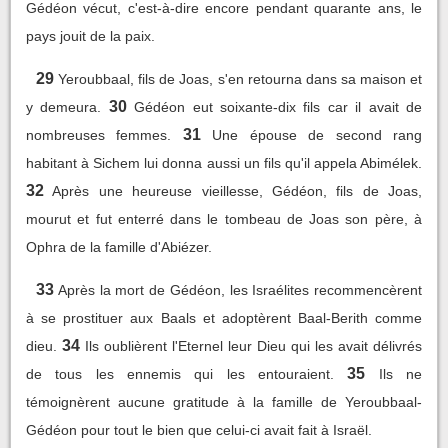
Gédéon vécut, c'est-à-dire encore pendant quarante ans, le
pays jouit de la paix.
29
Yeroubbaal, fils de Joas, s'en retourna dans sa maison et
30
y demeura.
Gédéon eut soixante-dix fils car il avait de
31
nombreuses femmes.
Une épouse de second rang
habitant à Sichem lui donna aussi un fils qu'il appela Abimélek.
32
Après une heureuse vieillesse, Gédéon, fils de Joas,
mourut et fut enterré dans le tombeau de Joas son père, à
Ophra de la famille d'Abiézer.
33
Après la mort de Gédéon, les Israélites recommencèrent
à se prostituer aux Baals et adoptèrent Baal-Berith comme
34
dieu.
Ils oublièrent l'Eternel leur Dieu qui les avait délivrés
35
de tous les ennemis qui les entouraient.
Ils ne
témoignèrent aucune gratitude à la famille de Yeroubbaal-
Gédéon pour tout le bien que celui-ci avait fait à Israël.