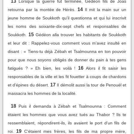
13
Lorsque la guerre fut terminée, Gédéon fils de Joas
14
retourna par la montée de Hérès.
Il mit la main sur un
jeune homme de Soukkoth qu'il questionna et qui lui inscrivit
les noms des soixante-dix-sept chefs et responsables de
15
Soukkoth.
Gédéon alla trouver les habitants de Soukkoth
et leur dit : Rappelez-vous comment vous m'avez insulté en
disant : « Tiens-tu déjà Zébah et Tsalmounna en ton pouvoir
pour que nous soyons obligés de donner du pain à tes gens
16
fatigués ? » Eh bien, les voilà !
Alors il fit saisir les
responsables de la ville et les fit fouetter à coups de chardons
17
et d'épines du désert.
Il démolit aussi la tour de Penouél et
massacra les hommes de la localité.
18
Puis il demanda à Zébah et Tsalmounna : Comment
étaient les hommes que vous avez tués au Thabor ? Ils te
ressemblaient, répondirent-ils, ils avaient le port d'un fils de
19
roi.
C'étaient mes frères, les fils de ma propre mère,