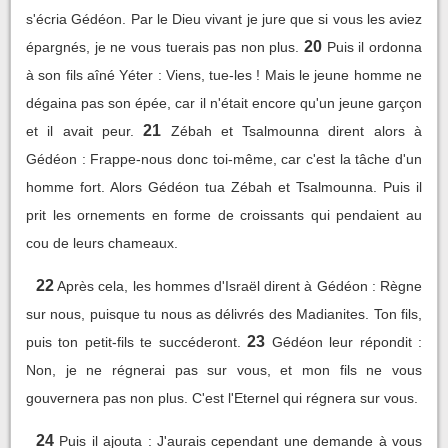
s'écria Gédéon. Par le Dieu vivant je jure que si vous les aviez
20
épargnés, je ne vous tuerais pas non plus.
Puis il ordonna
à son fils aîné Yéter : Viens, tue-les ! Mais le jeune homme ne
dégaina pas son épée, car il n'était encore qu'un jeune garçon
21
et il avait peur.
Zébah et Tsalmounna dirent alors à
Gédéon : Frappe-nous donc toi-même, car c'est la tâche d'un
homme fort. Alors Gédéon tua Zébah et Tsalmounna. Puis il
prit les ornements en forme de croissants qui pendaient au
cou de leurs chameaux.
22
Après cela, les hommes d'Israël dirent à Gédéon : Règne
sur nous, puisque tu nous as délivrés des Madianites. Ton fils,
23
puis ton petit-fils te succéderont.
Gédéon leur répondit :
Non, je ne régnerai pas sur vous, et mon fils ne vous
gouvernera pas non plus. C'est l'Eternel qui régnera sur vous.
24
Puis il ajouta : J'aurais cependant une demande à vous