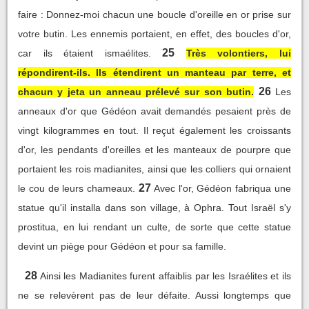
faire : Donnez-moi chacun une boucle d'oreille en or prise sur
votre butin. Les ennemis portaient, en effet, des boucles d'or,
25
car ils étaient ismaélites.
Très volontiers, lui
répondirent-ils. Ils étendirent un manteau par terre, et
26
chacun y jeta un anneau prélevé sur son butin.
Les
anneaux d'or que Gédéon avait demandés pesaient près de
vingt kilogrammes en tout. Il reçut également les croissants
d'or, les pendants d'oreilles et les manteaux de pourpre que
portaient les rois madianites, ainsi que les colliers qui ornaient
27
le cou de leurs chameaux.
Avec l'or, Gédéon fabriqua une
statue qu'il installa dans son village, à Ophra. Tout Israël s'y
prostitua, en lui rendant un culte, de sorte que cette statue
devint un piège pour Gédéon et pour sa famille.
28
Ainsi les Madianites furent affaiblis par les Israélites et ils
ne se relevèrent pas de leur défaite. Aussi longtemps que