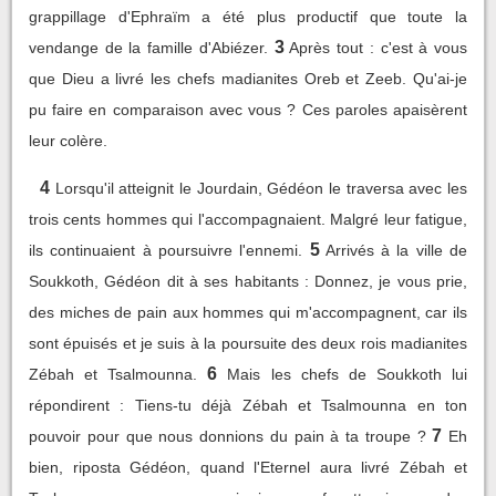
grappillage d'Ephraïm a été plus productif que toute la
3
vendange de la famille d'Abiézer.
Après tout : c'est à vous
que Dieu a livré les chefs madianites Oreb et Zeeb. Qu'ai-je
pu faire en comparaison avec vous ? Ces paroles apaisèrent
leur colère.
4
Lorsqu'il atteignit le Jourdain, Gédéon le traversa avec les
trois cents hommes qui l'accompagnaient. Malgré leur fatigue,
5
ils continuaient à poursuivre l'ennemi.
Arrivés à la ville de
Soukkoth, Gédéon dit à ses habitants : Donnez, je vous prie,
des miches de pain aux hommes qui m'accompagnent, car ils
sont épuisés et je suis à la poursuite des deux rois madianites
6
Zébah et Tsalmounna.
Mais les chefs de Soukkoth lui
répondirent : Tiens-tu déjà Zébah et Tsalmounna en ton
7
pouvoir pour que nous donnions du pain à ta troupe ?
Eh
bien, riposta Gédéon, quand l'Eternel aura livré Zébah et