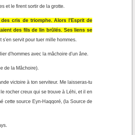
et le firent sortir de la grotte.
des cris de triomphe. Alors l'Esprit de
aient des fils de lin brûlés. Ses liens se
t s'en servit pour tuer mille hommes.
 millier d'hommes avec la mâchoire d'un âne.
ne de la Mâchoire).
rande victoire à ton serviteur. Me laisseras-tu
le rocher creux qui se trouve à Léhi, et il en
nommé cette source Eyn-Haqqoré, (la Source de
ays.