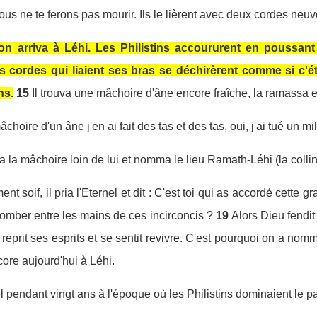
nous ne te ferons pas mourir. Ils le lièrent avec deux cordes neuves 
n arriva à Léhi. Les Philistins accoururent en poussant 
 les cordes qui liaient ses bras se déchirèrent comme si c'ét
ns.
15
Il trouva une mâchoire d'âne encore fraîche, la ramassa e
mâchoire d'un âne j'en ai fait des tas et des tas, oui, j'ai tué un
jeta la mâchoire loin de lui et nomma le lieu Ramath-Léhi (la colli
t soif, il pria l'Eternel et dit : C'est toi qui as accordé cette g
tomber entre les mains de ces incirconcis ?
19
Alors Dieu fendit 
 il reprit ses esprits et se sentit revivre. C'est pourquoi on a 
ncore aujourd'hui à Léhi.
l pendant vingt ans à l'époque où les Philistins dominaient le p