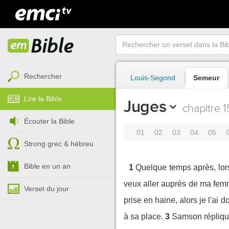
Rechercher
Louis-Segond
Semeur
Lire la Bible
Juges
chapitre 1
Écouter la Bible
01
02
03
04
05
Strong grec & hébreu
Bible en un an
1
Quelque temps après, lors
veux aller auprès de ma femm
Verset du jour
prise en haine, alors je l'ai
à sa place.
3
Samson répliqua 