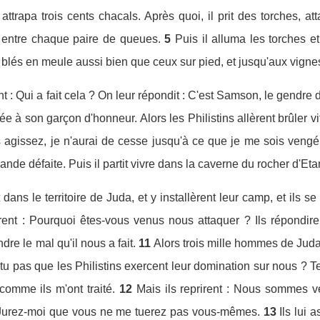
t attrapa trois cents chacals. Après quoi, il prit des torches,
 entre chaque paire de queues.
5
Puis il alluma les torches 
s blés en meule aussi bien que ceux sur pied, et jusqu'aux vignes
t : Qui a fait cela ? On leur répondit : C'est Samson, le gendre
ée à son garçon d'honneur. Alors les Philistins allèrent brûler v
 agissez, je n'aurai de cesse jusqu'à ce que je me sois vengé
rande défaite. Puis il partit vivre dans la caverne du rocher d'Et
 dans le territoire de Juda, et y installèrent leur camp, et ils s
nt : Pourquoi êtes-vous venus nous attaquer ? Ils répondir
re le mal qu'il nous a fait.
11
Alors trois mille hommes de Juda
tu pas que les Philistins exercent leur domination sur nous ? T
s comme ils m'ont traité.
12
Mais ils reprirent : Nous sommes ven
 : Jurez-moi que vous ne me tuerez pas vous-mêmes.
13
Ils lui