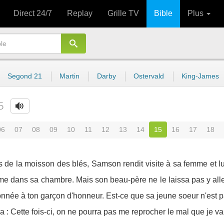
Direct 24/7
Replay
Grille TV
Bible
Plus
Segond 21
Martin
Darby
Ostervald
King-James
5
06
07
08
09
10
11
12
13
14
15
16
17
18
 de la moisson des blés, Samson rendit visite à sa femme et lui
e dans sa chambre. Mais son beau-père ne le laissa pas y alle
 donnée à ton garçon d'honneur. Est-ce que sa jeune soeur n'est
: Cette fois-ci, on ne pourra pas me reprocher le mal que je vais