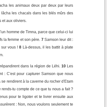
 attacha les animaux deux par deux par leurs
et lâcha les chacals dans les blés mûrs des
 et aux oliviers.
 d'un homme de Timna, parce que celui-ci lui
ifs la femme et son père.
7
Samson leur dit :
 sur vous !
8
Là-dessus, il les battit à plate
am.
e répandirent dans la région de Léhi.
10
Les
ent : C'est pour capturer Samson que nous
 se rendirent à la caverne du rocher d'Etam
e rends-tu compte de ce que tu nous a fait ?
us pour te ligoter et te livrer ensuite aux
 assurèrent : Non, nous voulons seulement te