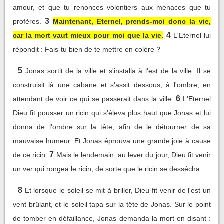
amour, et que tu renonces volontiers aux menaces que tu
3
profères.
Maintenant, Eternel, prends-moi donc la vie,
4
car la mort vaut mieux pour moi que la vie.
L'Eternel lui
répondit : Fais-tu bien de te mettre en colère ?
5
Jonas sortit de la ville et s'installa à l'est de la ville. Il se
construisit là une cabane et s'assit dessous, à l'ombre, en
6
attendant de voir ce qui se passerait dans la ville.
L'Eternel
Dieu fit pousser un ricin qui s'éleva plus haut que Jonas et lui
donna de l'ombre sur la tête, afin de le détourner de sa
mauvaise humeur. Et Jonas éprouva une grande joie à cause
7
de ce ricin.
Mais le lendemain, au lever du jour, Dieu fit venir
un ver qui rongea le ricin, de sorte que le ricin se dessécha.
8
Et lorsque le soleil se mit à briller, Dieu fit venir de l'est un
vent brûlant, et le soleil tapa sur la tête de Jonas. Sur le point
de tomber en défaillance, Jonas demanda la mort en disant :