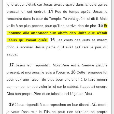
ignorait qui c'était, car Jésus avait disparu dans la foule qui se
14
pressait en cet endroit.
Peu de temps après, Jésus le
rencontra dans la cour du Temple. Te voilà guéri, lui dit-il. Mais
15
veille à ne plus pécher, pour qu'il ne t'arrive rien de pire.
Et
l'homme alla annoncer aux chefs des Juifs que c'était
16
Jésus qui l'avait guéri.
Les chefs des Juifs se mirent
donc à accuser Jésus parce qu'il avait fait cela le jour du
sabbat.
17
Jésus leur répondit : Mon Père est à l'oeuvre jusqu'à
18
présent, et moi aussi je suis à l'oeuvre.
Cette remarque fut
pour eux une raison de plus pour chercher à le faire mourir
car, non content de violer la loi sur le sabbat, il appelait encore
Dieu son propre Père et se faisait ainsi l'égal de Dieu.
19
Jésus répondit à ces reproches en leur disant : Vraiment,
je vous l'assure : le Fils ne peut rien faire de sa propre