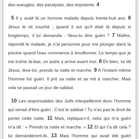
4
des aveugles, des paralysés, des impotents.
5
6
Il y avait là un homme malade depuis trente-huit ans.
Jésus le vit couché ; quand il sut qu'il était là depuis si
7
longtemps, il lui demanda : Veux-tu être guéri ?
Maître,
répondit le malade, je n'ai personne pour me plonger dans la
piscine quand l'eau commence à bouillonner. Le temps que je
8
me traîne là-bas, un autre y arrive avant moi.
Eh bien, lui dit
9
Jésus, lève-toi, prends ta natte et marche.
A l'instant même
l'homme fut guéri. Il prit sa natte et se mit à marcher. Mais
cela se passait un jour de sabbat.
10
Les responsables des Juifs interpellèrent donc l'homme
qui venait d'être guéri : C'est le sabbat ! Tu n'as pas le droit de
11
porter cette natte.
Mais, répliqua-t-il, celui qui m'a guéri
12
m'a dit : « Prends ta natte et marche. »
Et qui t'a dit cela ?
13
lui demandèrent-ils.
Mais l'homme qui avait été guéri