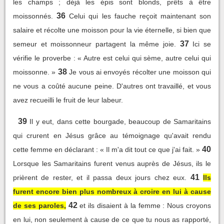
les champs ; déjà les épis sont blonds, prêts à être
36
moissonnés.
Celui qui les fauche reçoit maintenant son
salaire et récolte une moisson pour la vie éternelle, si bien que
37
semeur et moissonneur partagent la même joie.
Ici se
vérifie le proverbe : « Autre est celui qui sème, autre celui qui
38
moissonne. »
Je vous ai envoyés récolter une moisson qui
ne vous a coûté aucune peine. D'autres ont travaillé, et vous
avez recueilli le fruit de leur labeur.
39
Il y eut, dans cette bourgade, beaucoup de Samaritains
qui crurent en Jésus grâce au témoignage qu'avait rendu
40
cette femme en déclarant : « Il m'a dit tout ce que j'ai fait. »
Lorsque les Samaritains furent venus auprès de Jésus, ils le
41
prièrent de rester, et il passa deux jours chez eux.
Ils
furent encore bien plus nombreux à croire en lui à cause
42
de ses paroles,
et ils disaient à la femme : Nous croyons
en lui, non seulement à cause de ce que tu nous as rapporté,