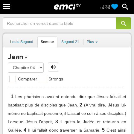
FAIRE
UN DON
Louis-Segond
Semeur
Segond 21
Plus
Jean
Comparer
Strongs
1
Les pharisiens avaient entendu dire que Jésus faisait et
2
baptisait plus de disciples que Jean.
(A vrai dire, Jésus lui-
même ne baptisait personne, il laissait ce soin à ses disciples.)
3
Lorsque Jésus l'apprit,
il quitta la Judée et retourna en
4
5
Galilée.
Il lui fallait donc traverser la Samarie.
C'est ainsi