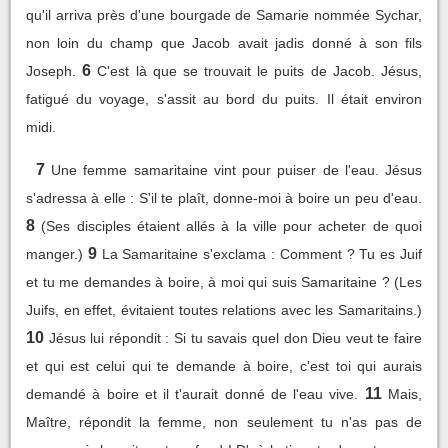
qu'il arriva près d'une bourgade de Samarie nommée Sychar,
non loin du champ que Jacob avait jadis donné à son fils
6
Joseph.
C'est là que se trouvait le puits de Jacob. Jésus,
fatigué du voyage, s'assit au bord du puits. Il était environ
midi.
7
Une femme samaritaine vint pour puiser de l'eau. Jésus
s'adressa à elle : S'il te plaît, donne-moi à boire un peu d'eau.
8
(Ses disciples étaient allés à la ville pour acheter de quoi
9
manger.)
La Samaritaine s'exclama : Comment ? Tu es Juif
et tu me demandes à boire, à moi qui suis Samaritaine ? (Les
Juifs, en effet, évitaient toutes relations avec les Samaritains.)
10
Jésus lui répondit : Si tu savais quel don Dieu veut te faire
et qui est celui qui te demande à boire, c'est toi qui aurais
11
demandé à boire et il t'aurait donné de l'eau vive.
Mais,
Maître, répondit la femme, non seulement tu n'as pas de