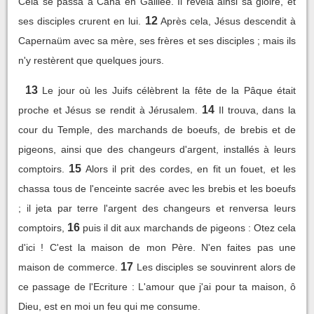
Cela se passa à Cana en Galilée. Il révéla ainsi sa gloire, et
12
ses disciples crurent en lui.
Après cela, Jésus descendit à
Capernaüm avec sa mère, ses frères et ses disciples ; mais ils
n'y restèrent que quelques jours.
13
Le jour où les Juifs célèbrent la fête de la Pâque était
14
proche et Jésus se rendit à Jérusalem.
Il trouva, dans la
cour du Temple, des marchands de boeufs, de brebis et de
pigeons, ainsi que des changeurs d'argent, installés à leurs
15
comptoirs.
Alors il prit des cordes, en fit un fouet, et les
chassa tous de l'enceinte sacrée avec les brebis et les boeufs
; il jeta par terre l'argent des changeurs et renversa leurs
16
comptoirs,
puis il dit aux marchands de pigeons : Otez cela
d'ici ! C'est la maison de mon Père. N'en faites pas une
17
maison de commerce.
Les disciples se souvinrent alors de
ce passage de l'Ecriture : L'amour que j'ai pour ta maison, ô
Dieu, est en moi un feu qui me consume.