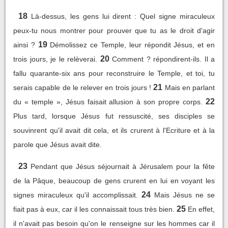
18
Là-dessus, les gens lui dirent : Quel signe miraculeux
peux-tu nous montrer pour prouver que tu as le droit d'agir
19
ainsi ?
Démolissez ce Temple, leur répondit Jésus, et en
20
trois jours, je le relèverai.
Comment ? répondirent-ils. Il a
fallu quarante-six ans pour reconstruire le Temple, et toi, tu
21
serais capable de le relever en trois jours !
Mais en parlant
22
du « temple », Jésus faisait allusion à son propre corps.
Plus tard, lorsque Jésus fut ressuscité, ses disciples se
souvinrent qu'il avait dit cela, et ils crurent à l'Ecriture et à la
parole que Jésus avait dite.
23
Pendant que Jésus séjournait à Jérusalem pour la fête
de la Pâque, beaucoup de gens crurent en lui en voyant les
24
signes miraculeux qu'il accomplissait.
Mais Jésus ne se
25
fiait pas à eux, car il les connaissait tous très bien.
En effet,
il n'avait pas besoin qu'on le renseigne sur les hommes car il