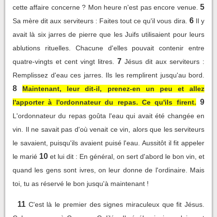
5
cette affaire concerne ? Mon heure n'est pas encore venue.
6
Sa mère dit aux serviteurs : Faites tout ce qu'il vous dira.
Il y
avait là six jarres de pierre que les Juifs utilisaient pour leurs
ablutions rituelles. Chacune d'elles pouvait contenir entre
7
quatre-vingts et cent vingt litres.
Jésus dit aux serviteurs :
Remplissez d'eau ces jarres. Ils les remplirent jusqu'au bord.
8
Maintenant, leur dit-il, prenez-en un peu et allez
9
l'apporter à l'ordonnateur du repas. Ce qu'ils firent.
L'ordonnateur du repas goûta l'eau qui avait été changée en
vin. Il ne savait pas d'où venait ce vin, alors que les serviteurs
le savaient, puisqu'ils avaient puisé l'eau. Aussitôt il fit appeler
10
le marié
et lui dit : En général, on sert d'abord le bon vin, et
quand les gens sont ivres, on leur donne de l'ordinaire. Mais
toi, tu as réservé le bon jusqu'à maintenant !
11
C'est là le premier des signes miraculeux que fit Jésus.