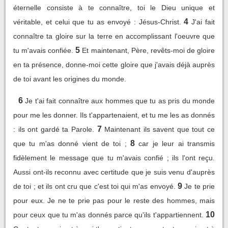
éternelle consiste à te connaître, toi le Dieu unique et
4
véritable, et celui que tu as envoyé : Jésus-Christ.
J'ai fait
connaître ta gloire sur la terre en accomplissant l'oeuvre que
5
tu m'avais confiée.
Et maintenant, Père, revêts-moi de gloire
en ta présence, donne-moi cette gloire que j'avais déjà auprès
de toi avant les origines du monde.
6
Je t'ai fait connaître aux hommes que tu as pris du monde
pour me les donner. Ils t'appartenaient, et tu me les as donnés
7
: ils ont gardé ta Parole.
Maintenant ils savent que tout ce
8
que tu m'as donné vient de toi ;
car je leur ai transmis
fidèlement le message que tu m'avais confié ; ils l'ont reçu.
Aussi ont-ils reconnu avec certitude que je suis venu d'auprès
9
de toi ; et ils ont cru que c'est toi qui m'as envoyé.
Je te prie
pour eux. Je ne te prie pas pour le reste des hommes, mais
10
pour ceux que tu m'as donnés parce qu'ils t'appartiennent.