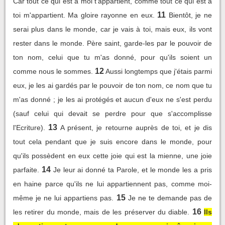
Car tout ce qui est à moi t'appartient, comme tout ce qui est à
11
toi m'appartient. Ma gloire rayonne en eux.
Bientôt, je ne
serai plus dans le monde, car je vais à toi, mais eux, ils vont
rester dans le monde. Père saint, garde-les par le pouvoir de
ton nom, celui que tu m'as donné, pour qu'ils soient un
12
comme nous le sommes.
Aussi longtemps que j'étais parmi
eux, je les ai gardés par le pouvoir de ton nom, ce nom que tu
m'as donné ; je les ai protégés et aucun d'eux ne s'est perdu
(sauf celui qui devait se perdre pour que s'accomplisse
13
l'Ecriture).
A présent, je retourne auprès de toi, et je dis
tout cela pendant que je suis encore dans le monde, pour
qu'ils possèdent en eux cette joie qui est la mienne, une joie
14
parfaite.
Je leur ai donné ta Parole, et le monde les a pris
en haine parce qu'ils ne lui appartiennent pas, comme moi-
15
même je ne lui appartiens pas.
Je ne te demande pas de
16
les retirer du monde, mais de les préserver du diable.
Ils