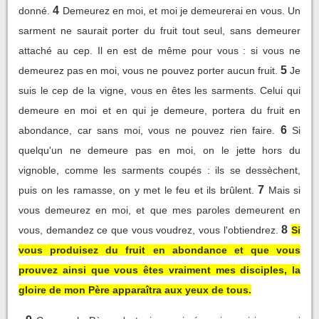
4
donné.
Demeurez en moi, et moi je demeurerai en vous. Un
sarment ne saurait porter du fruit tout seul, sans demeurer
attaché au cep. Il en est de même pour vous : si vous ne
5
demeurez pas en moi, vous ne pouvez porter aucun fruit.
Je
suis le cep de la vigne, vous en êtes les sarments. Celui qui
demeure en moi et en qui je demeure, portera du fruit en
6
abondance, car sans moi, vous ne pouvez rien faire.
Si
quelqu'un ne demeure pas en moi, on le jette hors du
vignoble, comme les sarments coupés : ils se dessèchent,
7
puis on les ramasse, on y met le feu et ils brûlent.
Mais si
vous demeurez en moi, et que mes paroles demeurent en
8
vous, demandez ce que vous voudrez, vous l'obtiendrez.
Si
vous produisez du fruit en abondance et que vous
prouvez ainsi que vous êtes vraiment mes disciples, la
gloire de mon Père apparaîtra aux yeux de tous.