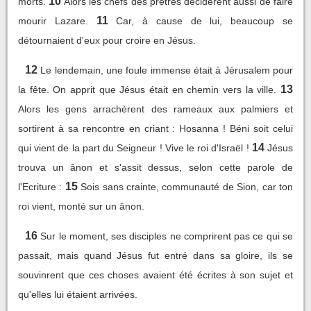
10
morts.
Alors les chefs des prêtres décidèrent aussi de faire
11
mourir Lazare.
Car, à cause de lui, beaucoup se
détournaient d'eux pour croire en Jésus.
12
Le lendemain, une foule immense était à Jérusalem pour
13
la fête. On apprit que Jésus était en chemin vers la ville.
Alors les gens arrachèrent des rameaux aux palmiers et
sortirent à sa rencontre en criant : Hosanna ! Béni soit celui
14
qui vient de la part du Seigneur ! Vive le roi d'Israël !
Jésus
trouva un ânon et s'assit dessus, selon cette parole de
15
l'Ecriture :
Sois sans crainte, communauté de Sion, car ton
roi vient, monté sur un ânon.
16
Sur le moment, ses disciples ne comprirent pas ce qui se
passait, mais quand Jésus fut entré dans sa gloire, ils se
souvinrent que ces choses avaient été écrites à son sujet et
qu'elles lui étaient arrivées.