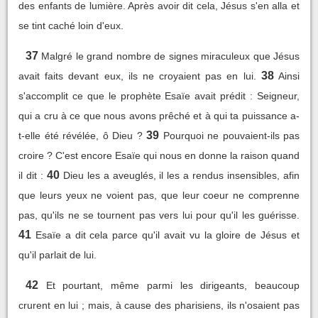
des enfants de lumière. Après avoir dit cela, Jésus s'en alla et
se tint caché loin d'eux.
37
Malgré le grand nombre de signes miraculeux que Jésus
38
avait faits devant eux, ils ne croyaient pas en lui.
Ainsi
s'accomplit ce que le prophète Esaïe avait prédit : Seigneur,
qui a cru à ce que nous avons prêché et à qui ta puissance a-
39
t-elle été révélée, ô Dieu ?
Pourquoi ne pouvaient-ils pas
croire ? C'est encore Esaïe qui nous en donne la raison quand
40
il dit :
Dieu les a aveuglés, il les a rendus insensibles, afin
que leurs yeux ne voient pas, que leur coeur ne comprenne
pas, qu'ils ne se tournent pas vers lui pour qu'il les guérisse.
41
Esaïe a dit cela parce qu'il avait vu la gloire de Jésus et
qu'il parlait de lui.
42
Et pourtant, même parmi les dirigeants, beaucoup
crurent en lui ; mais, à cause des pharisiens, ils n'osaient pas