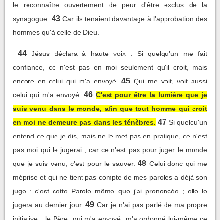
le reconnaître ouvertement de peur d'être exclus de la
43
synagogue.
Car ils tenaient davantage à l'approbation des
hommes qu'à celle de Dieu.
44
Jésus déclara à haute voix : Si quelqu'un me fait
confiance, ce n'est pas en moi seulement qu'il croit, mais
45
encore en celui qui m'a envoyé.
Qui me voit, voit aussi
46
celui qui m'a envoyé.
C'est pour être la lumière que je
suis venu dans le monde, afin que tout homme qui croit
47
en moi ne demeure pas dans les ténèbres.
Si quelqu'un
entend ce que je dis, mais ne le met pas en pratique, ce n'est
pas moi qui le jugerai ; car ce n'est pas pour juger le monde
48
que je suis venu, c'est pour le sauver.
Celui donc qui me
méprise et qui ne tient pas compte de mes paroles a déjà son
juge : c'est cette Parole même que j'ai prononcée ; elle le
49
jugera au dernier jour.
Car je n'ai pas parlé de ma propre
initiative : le Père, qui m'a envoyé, m'a ordonné lui-même ce