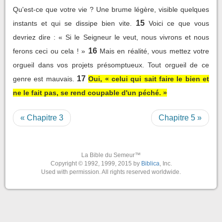
Qu'est-ce que votre vie ? Une brume légère, visible quelques
15
instants et qui se dissipe bien vite.
Voici ce que vous
devriez dire : « Si le Seigneur le veut, nous vivrons et nous
16
ferons ceci ou cela ! »
Mais en réalité, vous mettez votre
orgueil dans vos projets présomptueux. Tout orgueil de ce
17
genre est mauvais.
Oui, « celui qui sait faire le bien et
ne le fait pas, se rend coupable d'un péché. »
« Chapitre 3
Chapitre 5 »
La Bible du Semeur™
Copyright © 1992, 1999, 2015 by
Biblica
, Inc.
Used with permission. All rights reserved worldwide.