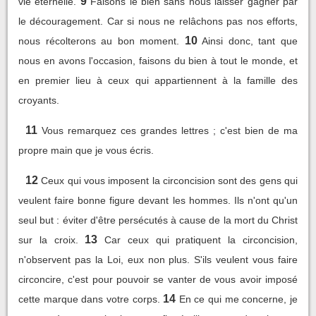
9
vie éternelle.
Faisons le bien sans nous laisser gagner par
le découragement. Car si nous ne relâchons pas nos efforts,
10
nous récolterons au bon moment.
Ainsi donc, tant que
nous en avons l'occasion, faisons du bien à tout le monde, et
en premier lieu à ceux qui appartiennent à la famille des
croyants.
11
Vous remarquez ces grandes lettres ; c'est bien de ma
propre main que je vous écris.
12
Ceux qui vous imposent la circoncision sont des gens qui
veulent faire bonne figure devant les hommes. Ils n'ont qu'un
seul but : éviter d'être persécutés à cause de la mort du Christ
13
sur la croix.
Car ceux qui pratiquent la circoncision,
n'observent pas la Loi, eux non plus. S'ils veulent vous faire
circoncire, c'est pour pouvoir se vanter de vous avoir imposé
14
cette marque dans votre corps.
En ce qui me concerne, je