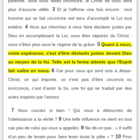
païenne, vous vous faites circoncire, le Christ ne vous sera
3
plus d'aucune utilité.
Et je l'affirme une fois encore : tout
homme qui se fait circoncire est tenu d'accomplir la Loi tout
4
entière.
Vous qui cherchez à vous faire déclarer justes par
Dieu en accomplissant la Loi, vous êtes séparés du Christ :
5
vous n'êtes plus sous le régime de la grâce.
Quant à nous,
notre espérance, c'est d'être déclarés justes devant Dieu
au moyen de la foi. Telle est la ferme attente que l'Esprit
6
fait naître en nous.
Car pour ceux qui sont unis à Jésus-
Christ, ce qui importe, ce n'est pas d'être circoncis ou
incirconcis, c'est d'avoir la foi, une foi qui se traduit par des
actes inspirés par l'amour.
7
Vous couriez si bien ! Qui vous a détournés de
8
l'obéissance à la vérité ?
Une telle influence ne vient en tout
9
cas pas de celui qui vous a appelés.
Ne dit-on pas : « Il suffit
10
d'un peu de levain pour faire lever toute la pâte » ?
Pour