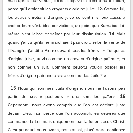
mais après leur venue, il s'est esquivé et s'est tenu à l'écart,
13
parce qu'il craignait les croyants d'origine juive.
Comme lui,
les autres chrétiens d'origine juive se sont mis, eux aussi, à
cacher leurs véritables convictions, au point que Barnabas lui-
14
même s'est laissé entraîner par leur dissimulation.
Mais
quand j'ai vu qu'ils ne marchaient pas droit, selon la vérité de
l'Evangile, j'ai dit à Pierre devant tous les frères : « Toi qui es
d'origine juive, tu vis comme un croyant d'origine païenne, et
non comme un Juif. Comment peux-tu vouloir obliger les
frères d'origine païenne à vivre comme des Juifs ? »
15
Nous qui sommes Juifs d'origine, nous ne faisons pas
16
partie de ces « pécheurs » que sont les païens.
Cependant, nous avons compris que l'on est déclaré juste
devant Dieu, non parce que l'on accomplit les oeuvres que
commande la Loi, mais uniquement par la foi en Jésus-Christ.
C'est pourquoi nous avons, nous aussi, placé notre confiance