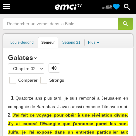
FAIRE
UN DON
Louis-Segond
Semeur
Segond 21
Plus
Galates
Comparer
Strongs
1
Quatorze ans plus tard, je suis remonté à Jérusalem en
compagnie de Barnabas. J'avais aussi emmené Tite avec moi.
2
J'ai fait ce voyage pour obéir à une révélation divine.
J'y ai exposé l'Evangile que j'annonce parmi les non-
Juifs, je l'ai exposé dans un entretien particulier aux