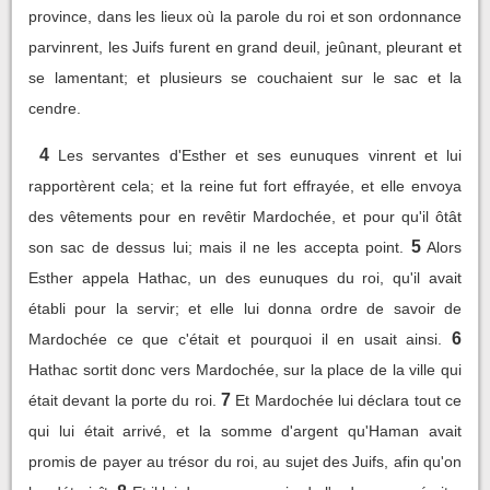
province, dans les lieux où la parole du roi et son ordonnance
parvinrent, les Juifs furent en grand deuil, jeûnant, pleurant et
se lamentant; et plusieurs se couchaient sur le sac et la
cendre.
4
Les servantes d'Esther et ses eunuques vinrent et lui
rapportèrent cela; et la reine fut fort effrayée, et elle envoya
des vêtements pour en revêtir Mardochée, et pour qu'il ôtât
5
son sac de dessus lui; mais il ne les accepta point.
Alors
Esther appela Hathac, un des eunuques du roi, qu'il avait
établi pour la servir; et elle lui donna ordre de savoir de
6
Mardochée ce que c'était et pourquoi il en usait ainsi.
Hathac sortit donc vers Mardochée, sur la place de la ville qui
7
était devant la porte du roi.
Et Mardochée lui déclara tout ce
qui lui était arrivé, et la somme d'argent qu'Haman avait
promis de payer au trésor du roi, au sujet des Juifs, afin qu'on