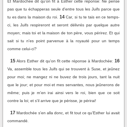
Et Mardochée dit qu'on fît à Esther cette réponse: Ne pense
pas que tu échapperas seule d'entre tous les Juifs parce que
14
tu es dans la maison du roi.
Car, si tu te tais en ce temps-
ci, les Juifs respireront et seront délivrés par quelque autre
moyen; mais toi et la maison de ton père, vous périrez. Et qui
sait si tu n'es point parvenue à la royauté pour un temps
comme celui-ci?
15
16
Alors Esther dit qu'on fît cette réponse à Mardochée:
Va, assemble tous les Juifs qui se trouvent à Suse, et jeûnez
pour moi; ne mangez ni ne buvez de trois jours, tant la nuit
que le jour; et pour moi et mes servantes, nous jeûnerons de
même; puis je m'en irai ainsi vers le roi, bien que ce soit
contre la loi; et s'il arrive que je périsse, je périrai!
17
Mardochée s'en alla donc, et fit tout ce qu'Esther lui avait
commandé.