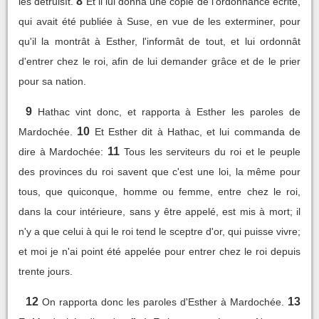
8
les détruisît.
Et il lui donna une copie de l'ordonnance écrite,
qui avait été publiée à Suse, en vue de les exterminer, pour
qu'il la montrât à Esther, l'informât de tout, et lui ordonnât
d'entrer chez le roi, afin de lui demander grâce et de le prier
pour sa nation.
9
Hathac vint donc, et rapporta à Esther les paroles de
10
Mardochée.
Et Esther dit à Hathac, et lui commanda de
11
dire à Mardochée:
Tous les serviteurs du roi et le peuple
des provinces du roi savent que c'est une loi, la même pour
tous, que quiconque, homme ou femme, entre chez le roi,
dans la cour intérieure, sans y être appelé, est mis à mort; il
n'y a que celui à qui le roi tend le sceptre d'or, qui puisse vivre;
et moi je n'ai point été appelée pour entrer chez le roi depuis
trente jours.
12
13
On rapporta donc les paroles d'Esther à Mardochée.