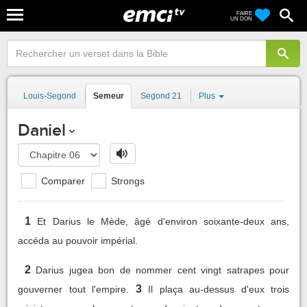
FAIRE
UN DON
Louis-Segond
Semeur
Segond 21
Plus
Daniel
Comparer
Strongs
1
Et Darius le Mède, âgé d'environ soixante-deux ans,
accéda au pouvoir impérial.
2
Darius jugea bon de nommer cent vingt satrapes pour
3
gouverner tout l'empire.
Il plaça au-dessus d'eux trois