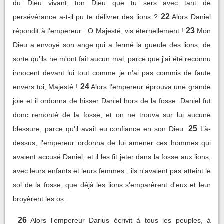
du Dieu vivant, ton Dieu que tu sers avec tant de
22
persévérance a-t-il pu te délivrer des lions ?
Alors Daniel
23
répondit à l'empereur : O Majesté, vis éternellement !
Mon
Dieu a envoyé son ange qui a fermé la gueule des lions, de
sorte qu'ils ne m'ont fait aucun mal, parce que j'ai été reconnu
innocent devant lui tout comme je n'ai pas commis de faute
24
envers toi, Majesté !
Alors l'empereur éprouva une grande
joie et il ordonna de hisser Daniel hors de la fosse. Daniel fut
donc remonté de la fosse, et on ne trouva sur lui aucune
25
blessure, parce qu'il avait eu confiance en son Dieu.
Là-
dessus, l'empereur ordonna de lui amener ces hommes qui
avaient accusé Daniel, et il les fit jeter dans la fosse aux lions,
avec leurs enfants et leurs femmes ; ils n'avaient pas atteint le
sol de la fosse, que déjà les lions s'emparèrent d'eux et leur
broyèrent les os.
26
Alors l'empereur Darius écrivit à tous les peuples, à