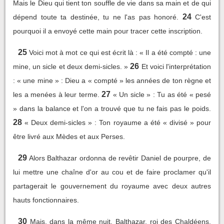
Mais le Dieu qui tient ton souffle de vie dans sa main et de qui
24
dépend toute ta destinée, tu ne l'as pas honoré.
C'est
pourquoi il a envoyé cette main pour tracer cette inscription.
25
Voici mot à mot ce qui est écrit là : « Il a été compté : une
26
mine, un sicle et deux demi-sicles. »
Et voici l'interprétation
: « une mine » : Dieu a « compté » les années de ton règne et
27
les a menées à leur terme.
« Un sicle » : Tu as été « pesé
» dans la balance et l'on a trouvé que tu ne fais pas le poids.
28
« Deux demi-sicles » : Ton royaume a été « divisé » pour
être livré aux Mèdes et aux Perses.
29
Alors Balthazar ordonna de revêtir Daniel de pourpre, de
lui mettre une chaîne d'or au cou et de faire proclamer qu'il
partagerait le gouvernement du royaume avec deux autres
hauts fonctionnaires.
30
Mais, dans la même nuit, Balthazar, roi des Chaldéens,