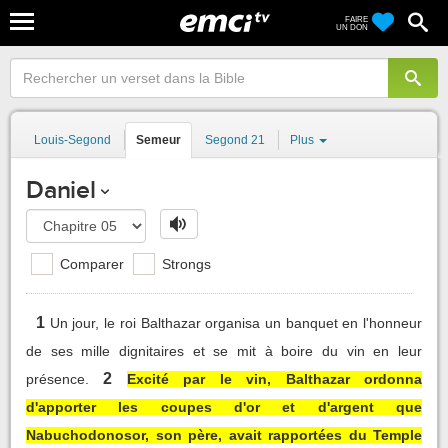
FAIRE
UN DON
Louis-Segond
Semeur
Segond 21
Plus
Daniel
Comparer
Strongs
1
Un jour, le roi Balthazar organisa un banquet en l'honneur
de ses mille dignitaires et se mit à boire du vin en leur
2
présence.
Excité par le vin, Balthazar ordonna
d'apporter les coupes d'or et d'argent que
Nabuchodonosor, son père, avait rapportées du Temple