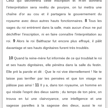
Celui qui déchiffrera cette inscription et m'en donnera
l'interprétation sera revêtu de pourpre, on lui mettra une
chaîne d'or au cou et il partagera le gouvernement du
8
royaume avec deux autres hauts fonctionnaires.
Tous les
sages du roi entrèrent dans la salle, mais aucun d'eux ne put
déchiffrer l'inscription, ni en faire connaître l'interprétation au
9
roi.
Alors le roi Balthazar fut encore plus effrayé, il pâlit
davantage et ses hauts dignitaires furent très troublés.
10
Quand la reine-mère fut informée de ce qui troublait le roi
et ses hauts dignitaires, elle pénétra dans la salle du festin.
Elle prit la parole et dit : Que le roi vive éternellement ! Ne te
laisse pas terrifier par tes pensées et que ton visage ne
11
pâlisse pas ainsi !
Il y a, dans ton royaume, un homme en
qui réside l'esprit des dieux saints ; du temps de ton père, on
trouva en lui une clairvoyance, une intelligence et une
sagesse pareilles à la sagesse des dieux, aussi le roi