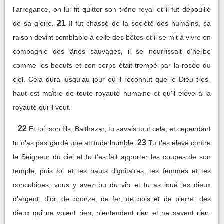
l'arrogance, on lui fit quitter son trône royal et il fut dépouillé
21
de sa gloire.
Il fut chassé de la société des humains, sa
raison devint semblable à celle des bêtes et il se mit à vivre en
compagnie des ânes sauvages, il se nourrissait d'herbe
comme les boeufs et son corps était trempé par la rosée du
ciel. Cela dura jusqu'au jour où il reconnut que le Dieu très-
haut est maître de toute royauté humaine et qu'il élève à la
royauté qui il veut.
22
Et toi, son fils, Balthazar, tu savais tout cela, et cependant
23
tu n'as pas gardé une attitude humble.
Tu t'es élevé contre
le Seigneur du ciel et tu t'es fait apporter les coupes de son
temple, puis toi et tes hauts dignitaires, tes femmes et tes
concubines, vous y avez bu du vin et tu as loué les dieux
d'argent, d'or, de bronze, de fer, de bois et de pierre, des
dieux qui ne voient rien, n'entendent rien et ne savent rien.