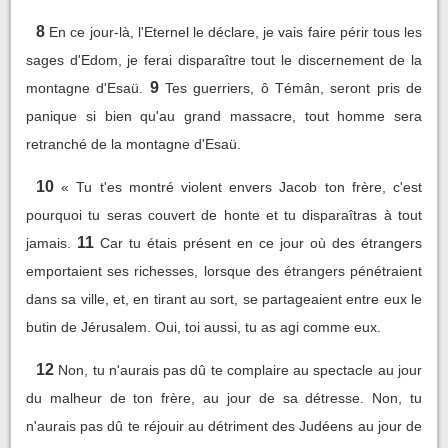
8
En ce jour-là, l'Eternel le déclare, je vais faire périr tous les
sages d'Edom, je ferai disparaître tout le discernement de la
9
montagne d'Esaü.
Tes guerriers, ô Témân, seront pris de
panique si bien qu'au grand massacre, tout homme sera
retranché de la montagne d'Esaü.
10
« Tu t'es montré violent envers Jacob ton frère, c'est
pourquoi tu seras couvert de honte et tu disparaîtras à tout
11
jamais.
Car tu étais présent en ce jour où des étrangers
emportaient ses richesses, lorsque des étrangers pénétraient
dans sa ville, et, en tirant au sort, se partageaient entre eux le
butin de Jérusalem. Oui, toi aussi, tu as agi comme eux.
12
Non, tu n'aurais pas dû te complaire au spectacle au jour
du malheur de ton frère, au jour de sa détresse. Non, tu
n'aurais pas dû te réjouir au détriment des Judéens au jour de