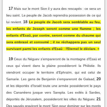
17
Mais sur le mont Sion il y aura des rescapés : ce sera un
lieu saint. Le peuple de Jacob reprendra possession de ce qui
18
lui revient.
Le peuple de Jacob sera semblable au feu,
les enfants de Joseph seront comme une flamme ; les
enfants d'Esaü, par contre, seront comme du chaume qui
sera embrasé et consumé ; il ne réchappera pas un seul
survivant parmi les enfants d'Esaü : l'Eternel le déclare. »
19
Ceux du Néguev s'empareront de la montagne d'Esaü et
ceux qui vivent dans la plaine posséderont la Philistie. Ils
viendront occuper le territoire d'Ephraïm, qui est celui de
20
Samarie. Les gens de Benjamin s'empareront de Galaad,
et les déportés d'Israël toute une armée posséderont le pays
des Cananéens jusque vers Sarepta. Les exilés à Sardes,
21
déportés de Jérusalem, posséderont les villes du Néguev.
Des sauvés graviront le mont Sion pour dominer sur les monts