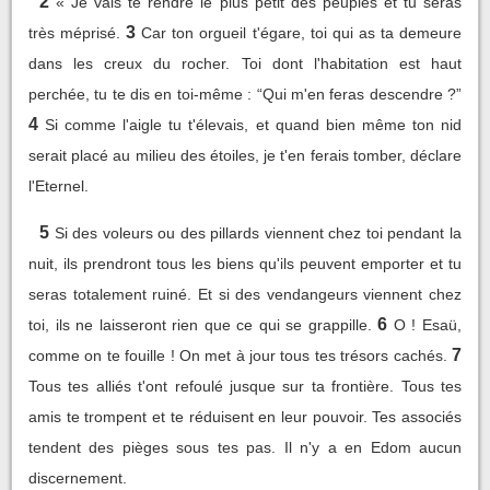
2
« Je vais te rendre le plus petit des peuples et tu seras
3
très méprisé.
Car ton orgueil t'égare, toi qui as ta demeure
dans les creux du rocher. Toi dont l'habitation est haut
perchée, tu te dis en toi-même : “Qui m'en feras descendre ?”
4
Si comme l'aigle tu t'élevais, et quand bien même ton nid
serait placé au milieu des étoiles, je t'en ferais tomber, déclare
l'Eternel.
5
Si des voleurs ou des pillards viennent chez toi pendant la
nuit, ils prendront tous les biens qu'ils peuvent emporter et tu
seras totalement ruiné. Et si des vendangeurs viennent chez
6
toi, ils ne laisseront rien que ce qui se grappille.
O ! Esaü,
7
comme on te fouille ! On met à jour tous tes trésors cachés.
Tous tes alliés t'ont refoulé jusque sur ta frontière. Tous tes
amis te trompent et te réduisent en leur pouvoir. Tes associés
tendent des pièges sous tes pas. Il n'y a en Edom aucun
discernement.