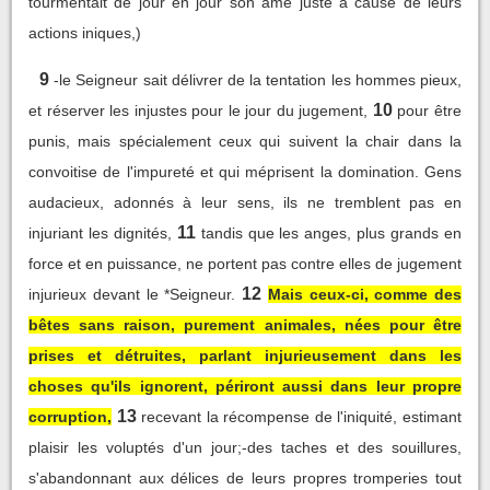
tourmentait de jour en jour son âme juste à cause de leurs
actions iniques,)
9
-le Seigneur sait délivrer de la tentation les hommes pieux,
10
et réserver les injustes pour le jour du jugement,
pour être
punis, mais spécialement ceux qui suivent la chair dans la
convoitise de l'impureté et qui méprisent la domination. Gens
audacieux, adonnés à leur sens, ils ne tremblent pas en
11
injuriant les dignités,
tandis que les anges, plus grands en
force et en puissance, ne portent pas contre elles de jugement
12
injurieux devant le *Seigneur.
Mais ceux-ci, comme des
bêtes sans raison, purement animales, nées pour être
prises et détruites, parlant injurieusement dans les
choses qu'ils ignorent, périront aussi dans leur propre
13
corruption,
recevant la récompense de l'iniquité, estimant
plaisir les voluptés d'un jour;-des taches et des souillures,
s'abandonnant aux délices de leurs propres tromperies tout