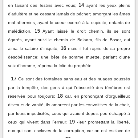
14
en faisant des festins avec vous;
ayant les yeux pleins
d'adultère et ne cessant jamais de pécher; amorçant les âmes
mal affermies, ayant le coeur exercé à la cupidité, enfants de
15
malédiction.
Ayant laissé le droit chemin, ils se sont
égarés, ayant suivi le chemin de Balaam, fils de Bosor, qui
16
aima le salaire d'iniquité;
mais il fut repris de sa propre
désobéissance: une bête de somme muette, parlant d'une
voix d'homme, réprima la folie du prophète.
17
Ce sont des fontaines sans eau et des nuages poussés
par la tempête, des gens à qui l'obscurité des ténèbres est
18
réservée pour toujours;
car, en prononçant d'orgueilleux
discours de vanité, ils amorcent par les convoitises de la chair,
par leurs impudicités, ceux qui avaient depuis peu échappé à
19
ceux qui vivent dans l'erreur;
-leur promettant la liberté,
eux qui sont esclaves de la corruption, car on est esclave de