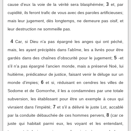
3
cause d'eux la voie de la vérité sera blasphémée;
et, par
cupidité, ils feront trafic de vous avec des paroles artificieuses;
mais leur jugement, dès longtemps, ne demeure pas oisif, et
leur destruction ne sommeille pas.
4
Car, si Dieu n'a pas épargné les anges qui ont péché,
mais, les ayant précipités dans l'abîme, les a livrés pour être
5
gardés dans des chaînes d'obscurité pour le jugement;
-et
s'il n'a pas épargné l'ancien monde, mais a préservé Noé, lui
huitième, prédicateur de justice, faisant venir le déluge sur un
6
monde d'impies;
et si, réduisant en cendres les villes de
Sodome et de Gomorrhe, il les a condamnées par une totale
subversion, les établissant pour être un exemple à ceux qui
7
vivraient dans l'impiété;
et s'il a délivré le juste Lot, accablé
8
par la conduite débauchée de ces hommes pervers,
(car ce
juste qui habitait parmi eux, les voyant et les entendant,