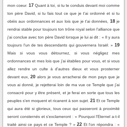
17
mon coeur.
Quant à toi, si tu te conduis devant moi comme
ton père David, si tu fais tout ce que je t'ai ordonné et si tu
18
obéis aux ordonnances et aux lois que je t'ai données,
je
rendrai stable pour toujours ton trône royal selon l'alliance que
j'ai conclue avec ton père David lorsque je lui ai dit : « Il y aura
19
toujours l'un de tes descendants qui gouvernera Israël. »
Mais si vous vous détournez, si vous négligez mes
ordonnances et mes lois que j'ai établies pour vous, et si vous
allez rendre un culte à d'autres dieux et vous prosterner
20
devant eux,
alors je vous arracherai de mon pays que je
vous ai donné, je rejetterai loin de ma vue ce Temple que j'ai
consacré pour y être présent, et je ferai en sorte que tous les
21
peuples s'en moquent et ricanent à son sujet.
Et ce Temple
qui aura été si glorieux, tous ceux qui passeront à proximité
seront consternés et s'exclameront : « Pourquoi l'Eternel a-t-il
22
traité ainsi ce pays et ce Temple ? »
Et l'on répondra : «