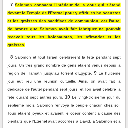
7
Salomon consacra l'intérieur de la cour qui s'étend
devant le Temple de l'Eternel pour y offrir les holocaustes
et les graisses des sacrifices de communion, car l'autel
de bronze que Salomon avait fait fabriquer ne pouvait
recevoir tous les holocaustes, les offrandes et les
graisses.
8
Salomon et tout Israël célébrèrent la fête pendant sept
jours. Un très grand nombre de gens étaient venus depuis la
9
région de Hamath jusqu'au torrent d'Egypte.
Le huitième
jour eut lieu une réunion cultuelle. Ainsi, on avait fait la
dédicace de l'autel pendant sept jours, et l'on avait célébré la
10
fête durant sept autres jours.
Le vingt-troisième jour du
septième mois, Salomon renvoya le peuple chacun chez soi.
Tous étaient joyeux et avaient le coeur content à cause des
bienfaits que l'Eternel avait accordés à David, à Salomon et à