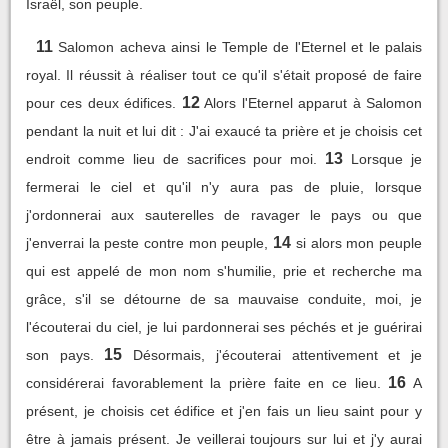
Israël, son peuple.
11
Salomon acheva ainsi le Temple de l'Eternel et le palais
royal. Il réussit à réaliser tout ce qu'il s'était proposé de faire
12
pour ces deux édifices.
Alors l'Eternel apparut à Salomon
pendant la nuit et lui dit : J'ai exaucé ta prière et je choisis cet
13
endroit comme lieu de sacrifices pour moi.
Lorsque je
fermerai le ciel et qu'il n'y aura pas de pluie, lorsque
j'ordonnerai aux sauterelles de ravager le pays ou que
14
j'enverrai la peste contre mon peuple,
si alors mon peuple
qui est appelé de mon nom s'humilie, prie et recherche ma
grâce, s'il se détourne de sa mauvaise conduite, moi, je
l'écouterai du ciel, je lui pardonnerai ses péchés et je guérirai
15
son pays.
Désormais, j'écouterai attentivement et je
16
considérerai favorablement la prière faite en ce lieu.
A
présent, je choisis cet édifice et j'en fais un lieu saint pour y
être à jamais présent. Je veillerai toujours sur lui et j'y aurai