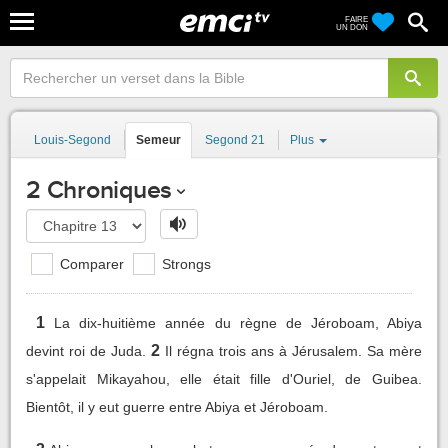
FAIRE
UN DON
Louis-Segond
Semeur
Segond 21
Plus
2 Chroniques
Comparer
Strongs
1
La dix-huitième année du règne de Jéroboam, Abiya
2
devint roi de Juda.
Il régna trois ans à Jérusalem. Sa mère
s'appelait Mikayahou, elle était fille d'Ouriel, de Guibea.
Bientôt, il y eut guerre entre Abiya et Jéroboam.