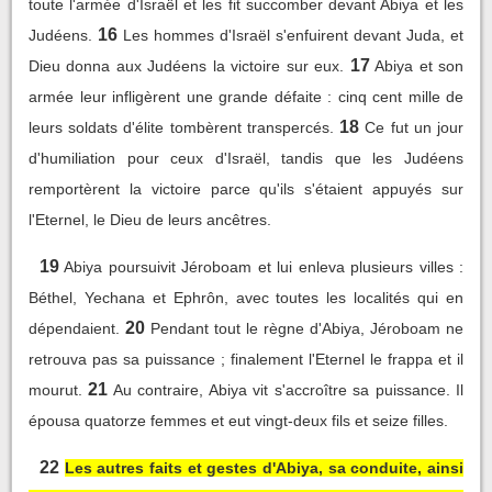
toute l'armée d'Israël et les fit succomber devant Abiya et les
16
Judéens.
Les hommes d'Israël s'enfuirent devant Juda, et
17
Dieu donna aux Judéens la victoire sur eux.
Abiya et son
armée leur infligèrent une grande défaite : cinq cent mille de
18
leurs soldats d'élite tombèrent transpercés.
Ce fut un jour
d'humiliation pour ceux d'Israël, tandis que les Judéens
remportèrent la victoire parce qu'ils s'étaient appuyés sur
l'Eternel, le Dieu de leurs ancêtres.
19
Abiya poursuivit Jéroboam et lui enleva plusieurs villes :
Béthel, Yechana et Ephrôn, avec toutes les localités qui en
20
dépendaient.
Pendant tout le règne d'Abiya, Jéroboam ne
retrouva pas sa puissance ; finalement l'Eternel le frappa et il
21
mourut.
Au contraire, Abiya vit s'accroître sa puissance. Il
épousa quatorze femmes et eut vingt-deux fils et seize filles.
22
Les autres faits et gestes d'Abiya, sa conduite, ainsi