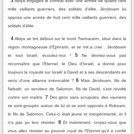
3
Abiya engagea le combat avec une armée de quatre cent
mille vaillants guerriers, des soldats d'élite. Jéroboam lui
opposa une armée de huit cent mille vaillants guerriers, des
soldats d'élite.
4
Abiya se tint debout sur le mont Tsemaraïm, situé dans la
région montagneuse d'Ephraïm, et se mit à crier : Jéroboam
5
et tout Israël, écoutez-moi !
Ne devriez-vous pas
reconnaître que l'Eternel, le Dieu d'Israël, a donné pour
toujours la royauté sur Israël à David et à ses descendants en
6
vertu d'une alliance irrévocable ?
Mais Jéroboam, fils de
Nebath, un serviteur de Salomon, fils de David, s'est révolté
7
contre son maître.
Des gens sans scrupules, des vauriens
se sont groupés autour de lui et se sont opposés à Roboam,
le fils de Salomon. Celui-ci était jeune et inexpérimenté, et il
8
n'a pas pu leur résister.
Et maintenant, croyez-vous que
vous allez résister au pouvoir royal de l'Eternel qu'il a confié