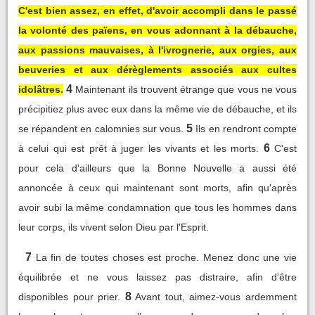
C'est bien assez, en effet, d'avoir accompli dans le passé
la volonté des païens, en vous adonnant à la débauche,
aux passions mauvaises, à l'ivrognerie, aux orgies, aux
beuveries et aux dérèglements associés aux cultes
4
idolâtres.
Maintenant ils trouvent étrange que vous ne vous
précipitiez plus avec eux dans la même vie de débauche, et ils
5
se répandent en calomnies sur vous.
Ils en rendront compte
6
à celui qui est prêt à juger les vivants et les morts.
C'est
pour cela d'ailleurs que la Bonne Nouvelle a aussi été
annoncée à ceux qui maintenant sont morts, afin qu'après
avoir subi la même condamnation que tous les hommes dans
leur corps, ils vivent selon Dieu par l'Esprit.
7
La fin de toutes choses est proche. Menez donc une vie
équilibrée et ne vous laissez pas distraire, afin d'être
8
disponibles pour prier.
Avant tout, aimez-vous ardemment