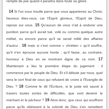
remplis de joie quand il paraîtra dans toute sa gloire.
14
Si l'on vous insulte parce que vous appartenez au Christ,
heureux êtes-vous, car l'Esprit glorieux, l'Esprit de Dieu,
15
repose sur vous.
Qu'aucun de vous n'ait à endurer une
punition parce qu'il aurait tué, volé ou commis quelque autre
méfait, ou encore parce qu'il se serait mêlé des affaires
16
d'autrui ;
mais si c'est comme « chrétien » qu'il souffre,
qu'il n'en éprouve aucune honte ; qu'il fasse, au contraire,
17
honneur à Dieu en se montrant digne de ce nom.
Maintenant a lieu la première étape du jugement : il
commence par le peuple de Dieu. Et s'il débute par nous, quel
sera le sort final de ceux qui refusent de croire à l'Evangile de
18
Dieu ?
Comme le dit l'Ecriture, si le juste est sauvé à
travers toutes sortes de difficultés, que vont devenir le
19
méchant et le pécheur ?
Ainsi donc, que ceux qui souffrent
parce qu'ils obéissent à la volonté de Dieu s'en remettent