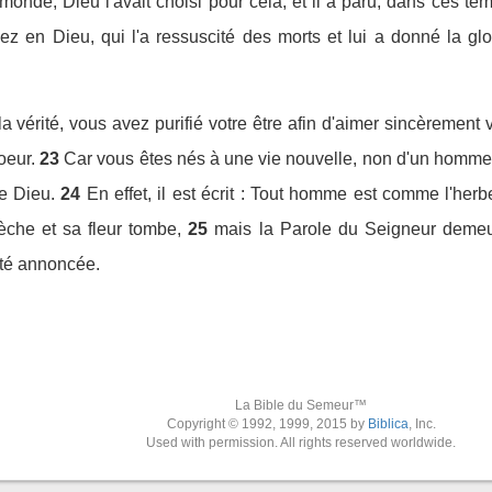
monde, Dieu l'avait choisi pour cela, et il a paru, dans ces tem
ez en Dieu, qui l'a ressuscité des morts et lui a donné la gloi
a vérité, vous avez purifié votre être afin d'aimer sincèremen
oeur.
23
Car vous êtes nés à une vie nouvelle, non d'un homme 
de Dieu.
24
En effet, il est écrit : Tout homme est comme l'he
èche et sa fleur tombe,
25
mais la Parole du Seigneur demeure
té annoncée.
La Bible du Semeur™
Copyright © 1992, 1999, 2015 by
Biblica
, Inc.
Used with permission. All rights reserved worldwide.