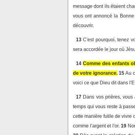
message dont ils étaient ch
vous ont annoncé la Bonne N
découvrir.
13
C'est pourquoi, tenez vo
sera accordée le jour où Jésu
14
Comme des enfants obé
de votre ignorance.
15
Au c
voici ce que Dieu dit dans l'Ec
17
Dans vos prières, vous 
temps qui vous reste à passe
cette manière futile de vivre
comme l'argent et l'or.
19
Non