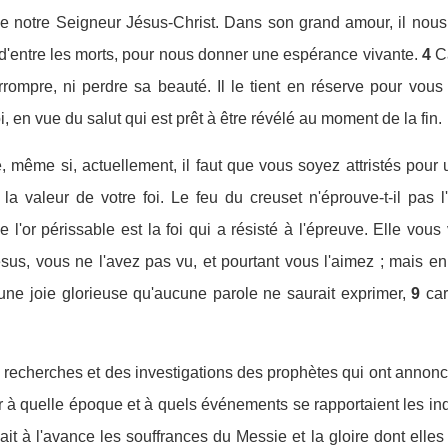
e notre Seigneur Jésus-Christ. Dans son grand amour, il nous a
 d'entre les morts, pour nous donner une espérance vivante.
4
C
orrompre, ni perdre sa beauté. Il le tient en réserve pour vous
, en vue du salut qui est prêt à être révélé au moment de la fin.
oie, même si, actuellement, il faut que vous soyez attristés po
 la valeur de votre foi. Le feu du creuset n'éprouve-t-il pas l
l'or périssable est la foi qui a résisté à l'épreuve. Elle vous
sus, vous ne l'avez pas vu, et pourtant vous l'aimez ; mais en 
une joie glorieuse qu'aucune parole ne saurait exprimer,
9
car
des recherches et des investigations des prophètes qui ont annonc
r à quelle époque et à quels événements se rapportaient les ind
ait à l'avance les souffrances du Messie et la gloire dont elles 