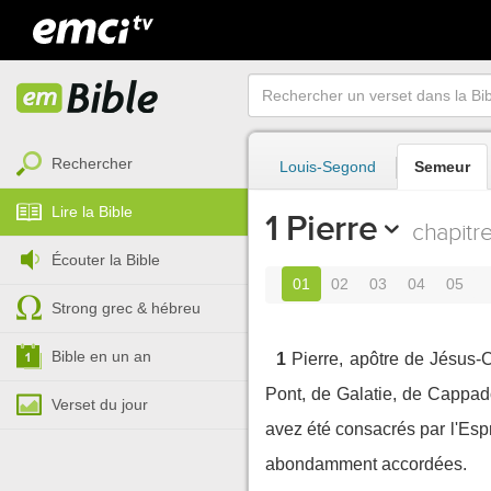
Rechercher
Louis-Segond
Semeur
Lire la Bible
1 Pierre
chapitre
Écouter la Bible
01
02
03
04
05
Strong grec & hébreu
Bible en un an
1
Pierre, apôtre de Jésus-
Pont, de Galatie, de Cappado
Verset du jour
avez été consacrés par l'Espri
abondamment accordées.