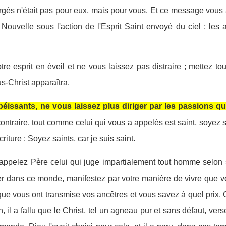
argés n'était pas pour eux, mais pour vous. Et ce message vou
ouvelle sous l'action de l'Esprit Saint envoyé du ciel ; le
tre esprit en éveil et ne vous laissez pas distraire ; mettez t
s-Christ apparaîtra.
issants, ne vous laissez plus diriger par les passions qu
ontraire, tout comme celui qui vous a appelés est saint, soyez 
riture : Soyez saints, car je suis saint.
appelez Père celui qui juge impartialement tout homme selon 
r dans ce monde, manifestez par votre manière de vivre que vo
 que vous ont transmise vos ancêtres et vous savez à quel prix.
, il a fallu que le Christ, tel un agneau pur et sans défaut, ve