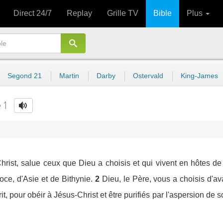
Direct 24/7
Replay
Grille TV
Bible
Plus
Segond 21
Martin
Darby
Ostervald
King-James
 1
Christ, salue ceux que Dieu a choisis et qui vivent en hôtes d
ce, d'Asie et de Bithynie.
2
Dieu, le Père, vous a choisis d'a
t, pour obéir à Jésus-Christ et être purifiés par l'aspersion de 