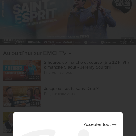
Informations
Toggle Dropdown
Aujourd'hui sur EMCI TV
2 heures de marche et course (5 à 12 km/h) -
dimanche 9 août - Jérémy Sourdril
Prières inspirées
121:08
Jusqu'où iras-tu sans Dieu ?
Bonjour chez vous !
31:33
La Bible n'a pas fini de te surprendre ! -
Philippe Bak
Bonjour chez vous !
31:21