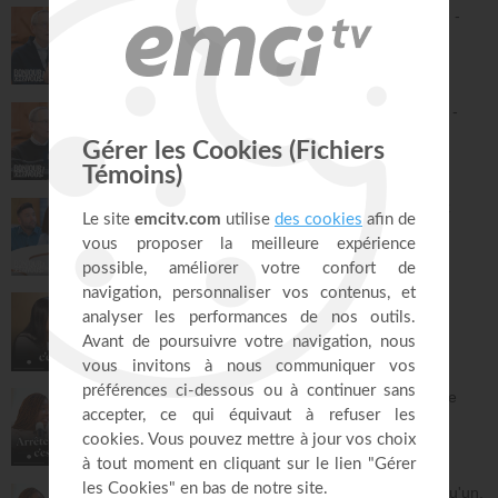
Tu peux avoir une vie de prière épanouie -
Philippe Bak
Bonjour chez vous !
29:45
Pousse ta compassion à un autre niveau -
Philippe Bak
Bonjour chez vous !
27:43
La préparation au mariage - Philippe Bak
Bonjour chez vous !
28:16
Être simple, c'est compliqué… !
À table avec Annabelle
43:38
Griller les étapes : la plus grande perte de
temps
À table avec Annabelle
43:53
Dieu m'a révélé quelque chose sur quelqu'un,