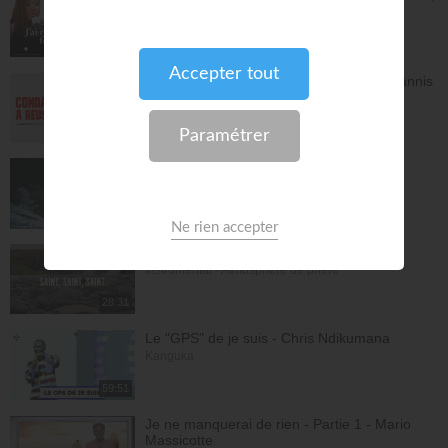
dois-je en parler ?
À table avec Annabelle
41:37
Avec Dieu, tu es condamné à réussir - Yannis
Gautier
Face à Face
32:17
Dieu de paix - Gordon Zamor
Instrumental - Atmosphère de prière
28:36
Saint, saint, saint - Gordon Zamor
Instrumental - Atmosphère de prière
28:31
Le "GPS" de je suis - Chris Ndikumana
Kanguka
59:51
Je ne manquerai de rien - Partie 1 - Mario
Massicotte