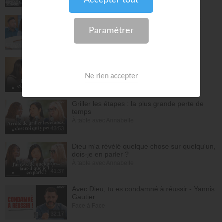
27:43
La préparation au mariage - Philippe Bak
Bonjour chez vous !
28:16
Être simple, c'est compliqué… !
À table avec Annabelle
43:38
Griller les étapes : la plus grande perte de
temps
À table avec Annabelle
43:53
Dieu m'a révélé quelque chose sur quelqu'un,
dois-je en parler ?
À table avec Annabelle
41:37
Avec Dieu, tu es condamné à réussir - Yannis
Gautier
Face à Face
32:17