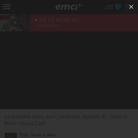
FAIRE
UN DON
EN CE MOMENT
Toute la Bible
La première épître aux Corinthiens (épisode 9) - Toute la
Bible - Ayyad Zarif
TLB - Toute la Bible