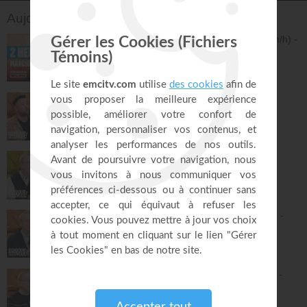
Toggle Dropdown
Aujourd'hui sur EMCI TV
2 heures de marche et course (5 à 12 km/h) -
dimanche 9 août - Jérémy Sourdril
Prières inspirées
121:08
Jusqu'où iras-tu sans Dieu ?
Bonjour chez vous !
31:33
La Bible n'a pas fini de te surprendre ! -
Philippe Bak
Bonjour chez vous !
31:21
Tu peux avoir une vie de prière épanouie -
Philippe Bak
Bonjour chez vous !
29:45
Pousse ta compassion à un autre niveau -
Philippe Bak
Bonjour chez vous !