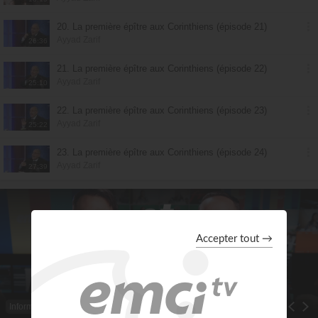
20. La première épître aux Corinthiens (épisode 21)
Ayyad Zarif
26:36
21. La première épître aux Corinthiens (épisode 22)
Ayyad Zarif
25:10
22. La première épître aux Corinthiens (épisode 23)
Ayyad Zarif
25:22
23. La première épître aux Corinthiens (épisode 24)
Ayyad Zarif
27:39
Informations