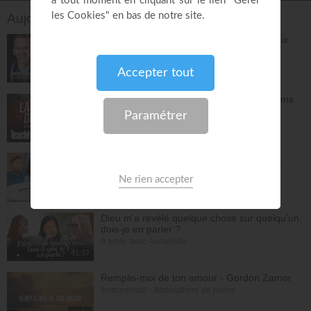
Toggle Dropdown
Aujourd'hui sur EMCI TV
Prières et déclarations pour dormir en paix
(3e édition) - Jérémy Sourdril
Prières inspirées
28:30
L'espérance de l'avenir selon Dieu - Athoms
Mbuma
Teach!
30:49
La préparation au mariage - Philippe Bak
Bonjour chez vous !
28:16
Dieu m'a révélé quelque chose sur quelqu'un,
dois-je en parler ?
À table avec Annabelle
41:37
Remplis-moi de ton amour - Gordon Zamor
Instrumental - Atmosphère de prière