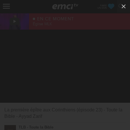
FAIRE
UN DON
EN CE MOMENT
Église MLK
La première épître aux Corinthiens (épisode 23) - Toute la
Bible - Ayyad Zarif
TLB - Toute la Bible