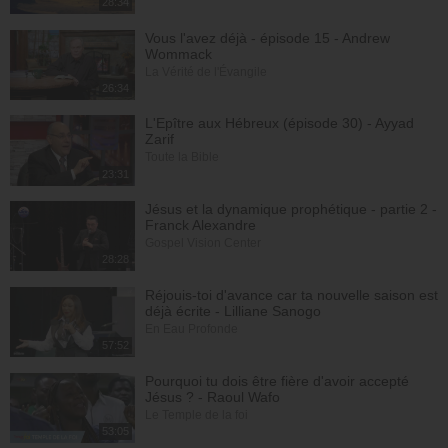
28:34
Vous l'avez déjà - épisode 15 - Andrew
Wommack
La Vérité de l'Évangile
26:34
L'Epître aux Hébreux (épisode 30) - Ayyad
Zarif
Toute la Bible
23:31
Jésus et la dynamique prophétique - partie 2 -
Franck Alexandre
Gospel Vision Center
28:28
Réjouis-toi d'avance car ta nouvelle saison est
déjà écrite - Lilliane Sanogo
En Eau Profonde
57:52
Pourquoi tu dois être fière d'avoir accepté
Jésus ? - Raoul Wafo
Le Temple de la foi
53:05