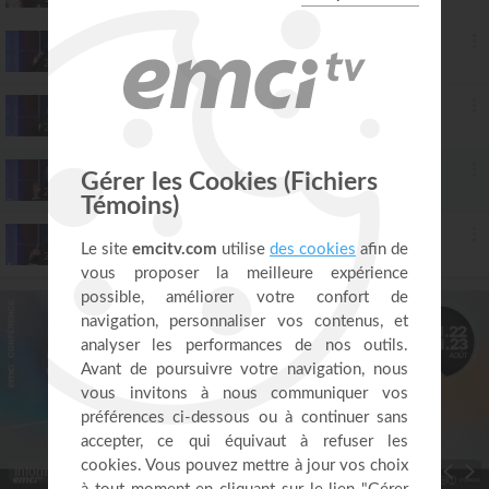
20. La première épître aux Corinthiens (épisode 21)
Ayyad Zarif
26:36
21. La première épître aux Corinthiens (épisode 22)
Ayyad Zarif
25:10
22. La première épître aux Corinthiens (épisode 23)
Ayyad Zarif
25:22
23. La première épître aux Corinthiens (épisode 24)
Ayyad Zarif
27:39
Informations