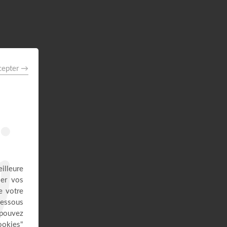
41:37
Avec Dieu, tu es condamné à
réussir - Yannis Gautier
Face à Face
32:17
Dieu de paix - Gordon Zamor
Instrumental - Atmosphère de prière
28:36
Saint, saint, saint - Gordon Zamor
Instrumental - Atmosphère de prière
28:31
Le "GPS" de je suis - Chris
Ndikumana
Kanguka