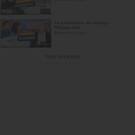
27:43
La préparation au mariage -
Philippe Bak
Bonjour chez vous !
28:16
Être simple, c'est compliqué… !
TOUT AFFICHER
À table avec Annabelle
43:38
Griller les étapes : la plus grande
perte de temps
À table avec Annabelle
43:53
Dieu m'a révélé quelque chose
sur quelqu'un, dois-je en parler ?
À table avec Annabelle