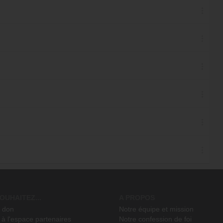
OUHAITEZ...
A PROPOS
n don
Notre équipe et mission
à l'espace partenaires
Notre confession de foi