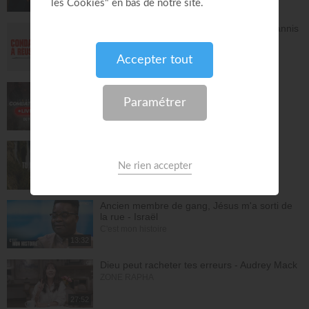
DEElicious
26:14
Avec Dieu, tu es condamné à réussir - Yannis
Gautier
Face à Face
32:17
LIVE TEACH! - Les réalités du combat
spirituel avec Athoms Mbuma - Partie 1 -
Michael Lebeau et Aurélie Tchatchou
Live Spéciaux
223:49
Tu es le Dieu qui guérit - Anne-Clémence
Rouffet, Gordon Zamor
Instrumental - Atmosphère de prière
28:34
Ancien membre de gang, Jésus m'a sorti de
la rue - Israël
C'est mon histoire
13:32
Dieu peut racheter tes erreurs - Audrey Mack
ZONE RAPHA
27:52