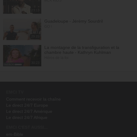
MLK KIDS
23:13
Guadeloupe - Jérémy Sourdril
GO !
29:23
La montagne de la transfiguration et la
chambre haute - Kathryn Kuhlman
Héros de la foi
30:23
EMCI TV
Comment recevoir la chaîne
Le direct 24/7 Europe
Le direct 24/7 Amérique
Le direct 24/7 Afrique
EMCI C'EST AUSSI...
em-Bible