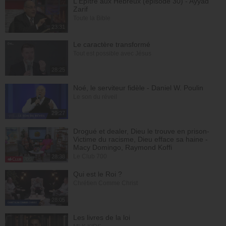
L'Epître aux Hébreux (épisode 30) - Ayyad
Zarif
Toute la Bible
23:31
Le caractère transformé
Tout est possible avec Jésus
28:25
Noé, le serviteur fidèle - Daniel W. Poulin
Le son du réveil
29:27
Drogué et dealer, Dieu le trouve en prison-
Victime du racisme, Dieu efface sa haine -
Macy Domingo, Raymond Koffi
Le Club 700
28:38
Qui est le Roi ?
Chrétien Comme Christ
28:05
Les livres de la loi