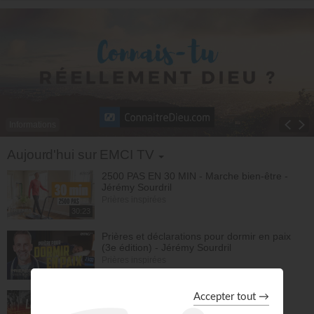
Informations
Toggle Dropdown
Aujourd'hui sur EMCI TV
2500 PAS EN 30 MIN - Marche bien-être -
Jérémy Sourdril
Prières inspirées
30:23
Prières et déclarations pour dormir en paix
(3e édition) - Jérémy Sourdril
Prières inspirées
28:30
La grande histoire de la Bible - Athoms
Mbuma