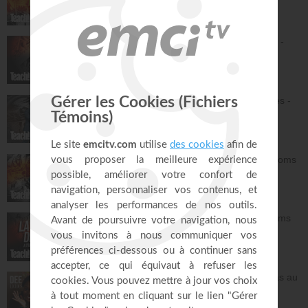
Teach!
30:08
Du jardin d'Éden à la nouvelle Jérusalem -
Athoms Mbuma
Teach!
32:08
L'alliance : le Dieu qui tient ses promesses -
Athoms Mbuma
Teach!
29:32
La grâce de Dieu à travers les âges - Athoms
Mbuma
Teach!
30:12
L'espérance de l'avenir selon Dieu - Athoms
Mbuma
Teach!
30:49
Frittata à la Dee avec salade - Tu n'es pas au
contrôle mais c'est Dieu qui contrôle ! -
Deelicious avec Dena Mwana