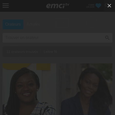
FAIRE
UN DON
Orateurs
Artistes
11 orateurs trouvés
|
Lettre N