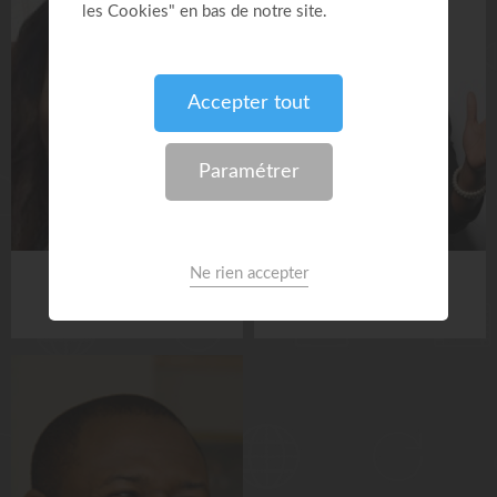
NIFAH KUMPESA
NINA MABOUADI