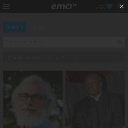
FAIRE
UN DON
Orateurs
Artistes
14 orateurs trouvés
|
Lettre K