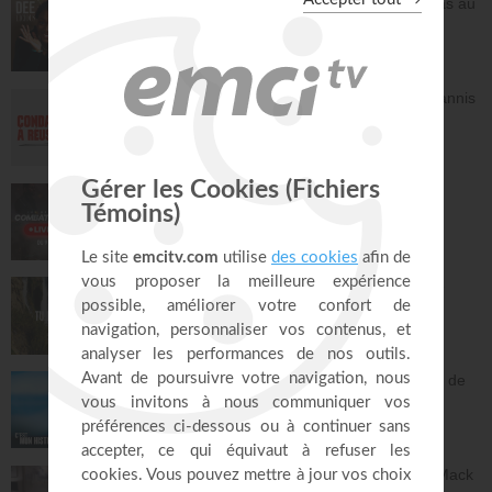
Frittata à la Dee avec salade - Tu n'es pas au
contrôle mais c'est Dieu qui contrôle ! -
Deelicious avec Dena Mwana
DEElicious
26:14
Avec Dieu, tu es condamné à réussir - Yannis
Gautier
Face à Face
32:17
LIVE TEACH! - Les réalités du combat
spirituel avec Athoms Mbuma - Partie 1 -
Michael Lebeau et Aurélie Tchatchou
Live Spéciaux
223:49
Tu es le Dieu qui guérit - Anne-Clémence
Rouffet, Gordon Zamor
Instrumental - Atmosphère de prière
28:34
Ancien membre de gang, Jésus m'a sorti de
la rue - Israël
C'est mon histoire
13:32
Dieu peut racheter tes erreurs - Audrey Mack