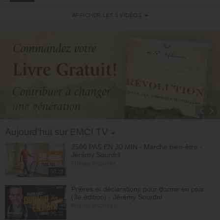
AFFICHER LES 5 VIDÉOS
4. Découvrez les solutions permanentes contre le péché
Athoms Mbuma
33:14
5. Comment aider une personne qui vit dans le péché ?
Athoms Mbuma
30:11
Informations
Toggle Dropdown
Aujourd'hui sur EMCI TV
2500 PAS EN 30 MIN - Marche bien-être -
Jérémy Sourdril
Prières inspirées
30:23
Prières et déclarations pour dormir en paix
(3e édition) - Jérémy Sourdril
Prières inspirées
28:30