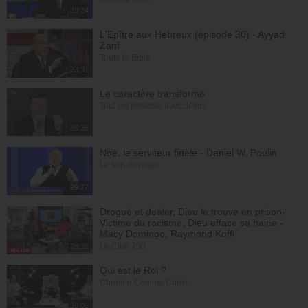
28:24
L'Epître aux Hébreux (épisode 30) - Ayyad
Zarif
Toute la Bible
23:31
Le caractère transformé
Tout est possible avec Jésus
28:25
Noé, le serviteur fidèle - Daniel W. Poulin
Le son du réveil
29:27
Drogué et dealer, Dieu le trouve en prison-
Victime du racisme, Dieu efface sa haine -
Macy Domingo, Raymond Koffi
Le Club 700
28:38
Qui est le Roi ?
Chrétien Comme Christ
28:05