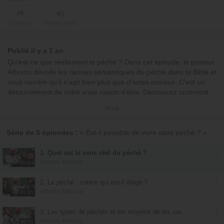
Partager
Version audio
Publié il y a 1 an
Qu'est-ce que réellement le péché ? Dans cet épisode, le pasteur
Athoms dévoile les racines sémantiques du péché dans la Bible et
vous montre qu'il s'agit bien plus que d'actes moraux. C'est un
détournement de votre vraie raison d'être. Découvrez comment
Jésus est venu pour vous remettre sur le chemin de votre
PLUS
véritable cible. Soyez fortifié(e) par cette révélation profonde !
Let's teach !
Avec
Athoms Mbuma
Série de 5 épisodes :
« Est-il possible de vivre sans péché ? »
1. Quel est le sens réel du péché ?
Athoms Mbuma
29:03
2. Le péché : contre qui est-il dirigé ?
Athoms Mbuma
31:05
3. Les types de péchés et les moyens de les surmonter
Athoms Mbuma
30:09