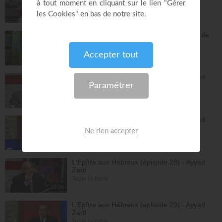
ZONE RAPHA
27:52
Vous pouvez compter sur les promesses de
Dieu - Bayless Conley
Réponses avec "Bayless Conley"
27:02
L'Epître aux Hébreux (épisode 26) - Ayyad
Zarif
Toute la Bible
26:25
L'Epître aux Hébreux (épisode 27) - Ayyad
Zarif
Toute la Bible
24:55
L'Epître aux Hébreux (épisode 28) - Ayyad
Zarif
Toute la Bible
26:34
L'Epître aux Hébreux (épisode 29) - Ayyad
Zarif
Toute la Bible