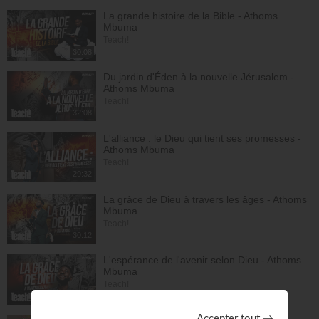
La grande histoire de la Bible - Athoms
Mbuma
Teach!
30:08
Du jardin d'Éden à la nouvelle Jérusalem -
Athoms Mbuma
Teach!
32:08
L'alliance : le Dieu qui tient ses promesses -
Athoms Mbuma
Teach!
29:32
La grâce de Dieu à travers les âges - Athoms
Mbuma
Teach!
30:12
L'espérance de l'avenir selon Dieu - Athoms
Mbuma
Teach!
30:49