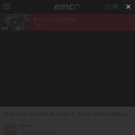
FAIRE
UN DON
EN CE MOMENT
Teach!
Quel est le sens réel du péché ? - Teach! - Athoms Mbuma
Teach!
Podcast
Horaires