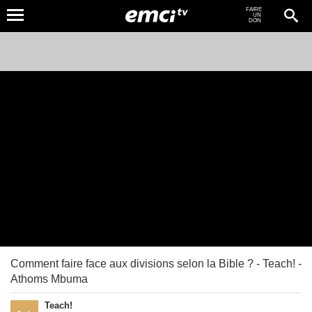
FAIRE
UN
DON
Comment faire face aux divisions selon la Bible ? - Teach! -
Athoms Mbuma
Teach!