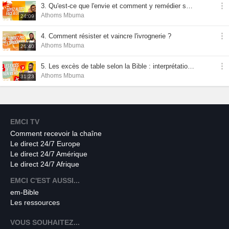
3. Qu'est-ce que l'envie et comment y remédier selon la Bible ?
Athoms Mbuma
24:09
4. Comment résister et vaincre l'ivrognerie ?
Athoms Mbuma
26:40
5. Les excès de table selon la Bible : interprétation actuelle et remèdes
Athoms Mbuma
31:23
EMCI TV
Comment recevoir la chaîne
Le direct 24/7 Europe
Le direct 24/7 Amérique
Le direct 24/7 Afrique
EMCI C'EST AUSSI...
em-Bible
Les ressources
VOUS SOUHAITEZ...