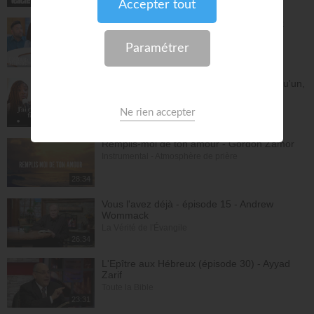
La préparation au mariage - Philippe Bak
Bonjour chez vous !
28:16
Dieu m'a révélé quelque chose sur quelqu'un,
dois-je en parler ?
À table avec Annabelle
41:37
Remplis-moi de ton amour - Gordon Zamor
Instrumental - Atmosphère de prière
28:34
Vous l'avez déjà - épisode 15 - Andrew
Wommack
La Vérité de l'Évangile
26:34
L'Epître aux Hébreux (épisode 30) - Ayyad
Zarif
Toute la Bible
23:31