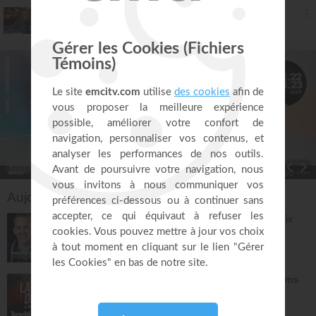
20. Vivre le meilleur de Dieu - partie 20
Andrew Wommack
26:29
Informations
Toggle Dropdown
Aujourd'hui sur EMCI TV
Prières et déclarations pour dormir en paix
(3e édition) - Jérémy Sourdril
Prières inspirées
28:30
L'espérance de l'avenir selon Dieu - Athoms
Mbuma
Teach!
30:49