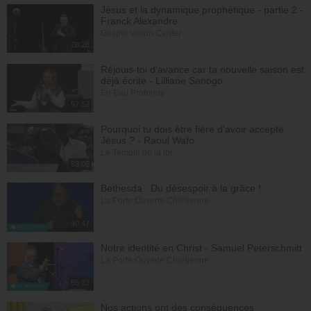
Jésus et la dynamique prophétique - partie 2 -
Franck Alexandre
Gospel Vision Center
28:28
Réjouis-toi d'avance car ta nouvelle saison est
déjà écrite - Lilliane Sanogo
En Eau Profonde
57:52
Pourquoi tu dois être fière d'avoir accepté
Jésus ? - Raoul Wafo
Le Temple de la foi
53:05
Bethesda : Du désespoir à la grâce !
La Porte Ouverte Chrétienne
40:47
Notre identité en Christ - Samuel Peterschmitt
La Porte Ouverte Chrétienne
55:33
Nos actions ont des conséquences