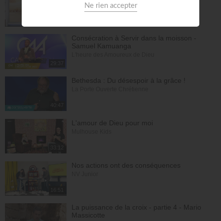
Massicotte
Pain de vie
28:30
Consécration à Servir dans la moisson -
Samuel Kamuanga
L'heure des Amoureux de Dieu
29:37
Bethesda : Du désespoir à la grâce !
La Porte Ouverte Chrétienne
40:47
L'amour de Dieu pour moi
Mulhouse Kids
33:12
Nos actions ont des conséquences
NV Junior
16:51
La puissance de la croix - partie 4 - Mario
Massicotte