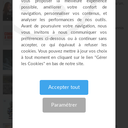
Dieu m'a révélé quelque chose sur quelqu'un,
dois-je en parler ?
À table avec Annabelle
41:37
Avec Dieu, tu es condamné à réussir - Yannis
Gautier
Face à Face
32:17
Dieu de paix - Gordon Zamor
Instrumental - Atmosphère de prière
28:36
Saint, saint, saint - Gordon Zamor
Instrumental - Atmosphère de prière
28:31
Le "GPS" de je suis - Chris Ndikumana
Kanguka
59:51
Je ne manquerai de rien - Partie 1 - Mario