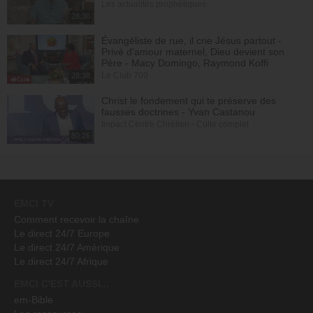
Les actualités prophétiques
28:30
Évangéliste de rue, il crie Jésus partout -
Privé d'amour maternel, Dieu devient son
Père - Macy Domingo, Raymond Koffi
Le Club 700
28:38
Christ le fondement qui te préserve des
fausses doctrines - Yvan Castanou
Impact Centre Chrétien - Culte complet
80:26
EMCI TV
Comment recevoir la chaîne
Le direct 24/7 Europe
Le direct 24/7 Amérique
Le direct 24/7 Afrique
EMCI C'EST AUSSI...
em-Bible