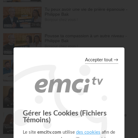
Tu peux avoir une vie de prière épanouie -
Philippe Bak
Bonjour chez vous !
29:45
Pousse ta compassion à un autre niveau -
Philippe Bak
Bonjour chez vous !
27:43
La préparation au mariage - Philippe Bak
Bonjour chez vous !
28:16
Être simple, c'est compliqué… !
À table avec Annabelle
43:38
Griller les étapes : la plus grande perte de
temps
À table avec Annabelle
43:53