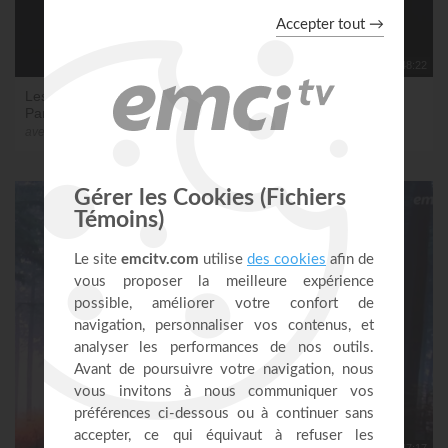
1:48:22
Les 12 tests pour devenir une bénédiction pour sa nation -
Partie 2
avec Marcello Tunasi et 3 autres auteurs
1:47:17