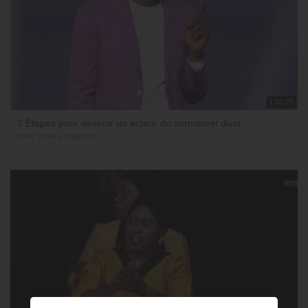
1:00:25
3 Étapes pour devenir un acteur du surnaturel divin
avec Yvan Castanou