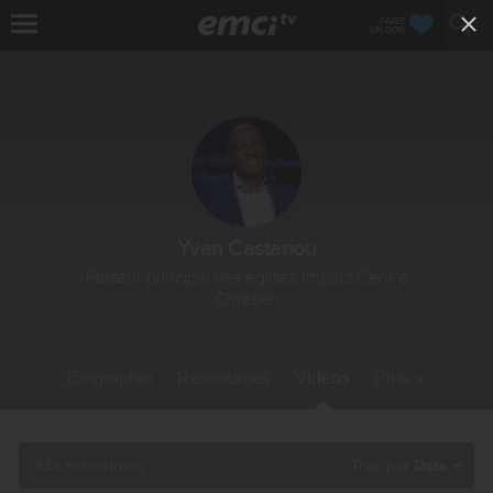
FAIRE
UN DON
Yvan Castanou
Pasteur principal des églises Impact Centre
Chrétien
Biographie
Ressources
Vidéos
Plus
834 ressources
Trier par
Date