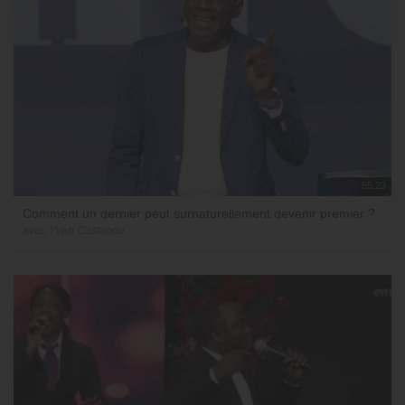
55:23
Comment un dernier peut surnaturellement devenir premier ?
avec Yvan Castanou