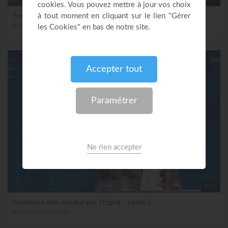
Ton futur est en toi, pas devant toi !
avec Yvan Castanou
58:25
Comment être conduit par l'Esprit - partie 2
avec Yvan Castanou