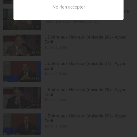
27:52
Vous pouvez compter sur les promesses de
Dieu - Bayless Conley
Réponses avec "Bayless Conley"
27:02
L'Epître aux Hébreux (épisode 26) - Ayyad
Zarif
Toute la Bible
26:25
L'Epître aux Hébreux (épisode 27) - Ayyad
Zarif
Toute la Bible
24:55
L'Epître aux Hébreux (épisode 28) - Ayyad
Zarif
Toute la Bible
26:34
L'Epître aux Hébreux (épisode 29) - Ayyad
Zarif
Toute la Bible
28:24