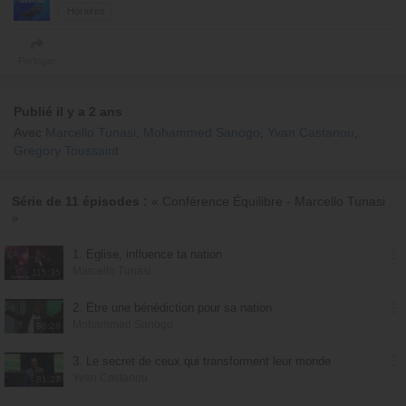
Horaires
Partager
Publié il y a 2 ans
Avec
Marcello Tunasi
,
Mohammed Sanogo
,
Yvan Castanou
,
Gregory Toussaint
Série de 11 épisodes :
« Conférence Équilibre - Marcello Tunasi
»
1. Église, influence ta nation
Marcello Tunasi
115:35
2. Être une bénédiction pour sa nation
Mohammed Sanogo
98:28
3. Le secret de ceux qui transforment leur monde
Yvan Castanou
81:27