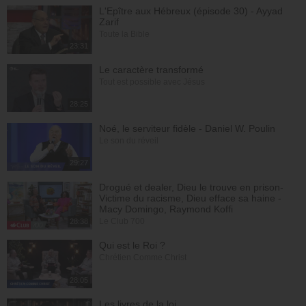
L'Epître aux Hébreux (épisode 30) - Ayyad
Zarif
Toute la Bible
23:31
Le caractère transformé
Tout est possible avec Jésus
28:25
Noé, le serviteur fidèle - Daniel W. Poulin
Le son du réveil
29:27
Drogué et dealer, Dieu le trouve en prison-
Victime du racisme, Dieu efface sa haine -
Macy Domingo, Raymond Koffi
Le Club 700
28:38
Qui est le Roi ?
Chrétien Comme Christ
28:05
Les livres de la loi