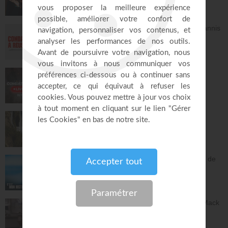
Deelicious avec Dena Mwana
DEElicious
26:14
Avec Dieu, tu es condamné à réussir - Yannis
Gautier
Face à Face
32:17
LIVE TEACH! - Les réalités du combat
spirituel avec Athoms Mbuma - Partie 1 -
Michael Lebeau et Aurélie Tchatchou
Live Spéciaux
223:49
Tu es le Dieu qui guérit - Anne-Clémence
Rouffet, Gordon Zamor
Instrumental - Atmosphère de prière
28:34
Ancien membre de gang, Jésus m'a sorti de
la rue - Israël
C'est mon histoire
13:32
Dieu peut racheter tes erreurs - Audrey Mack
ZONE RAPHA