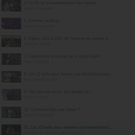
4. La clé de la transformation des nations
Gregory Toussaint
118:21
5. Élimélec ou Boaz
Gregory Toussaint
139:15
6. Église, sors la RDC de l'emprise du serpent à 4 têtes
Marcello Tunasi
115:12
7. Transformer le monde par le Saint-Esprit
Yvan Castanou
133:30
8. Les 12 tests pour devenir une bénédiction pour sa nation - Partie 1
Mohammed Sanogo
96:17
9. Ton futur est en toi, pas devant toi !
Yvan Castanou
107:17
10. Comment Bâtir une nation ?
Gregory Toussaint
90:48
11. Les 12 tests pour devenir une bénédiction pour sa nation - Partie 2
Marcello Tunasi et 3 autres auteurs
108:22