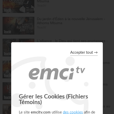
Mbuma
Teach!
30:08
Du jardin d'Éden à la nouvelle Jérusalem -
Athoms Mbuma
Teach!
32:08
L'alliance : le Dieu qui tient ses promesses -
Athoms Mbuma
Teach!
29:32
La grâce de Dieu à travers les âges - Athoms
Mbuma
Teach!
30:12
L'espérance de l'avenir selon Dieu - Athoms
Mbuma
Teach!
30:49
Frittata à la Dee avec salade - Tu n'es pas au
contrôle mais c'est Dieu qui contrôle ! -