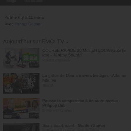
Partager
Version video
Publié il y a 11 mois
Avec
Yannis Gautier
Toggle Dropdown
Aujourd'hui sur EMCI TV
COURSE RAPIDE 30 MIN EN LOUANGES (5
km) - Jérémy Sourdril
Prières inspirées
30:40
La grâce de Dieu à travers les âges - Athoms
Mbuma
Teach!
30:12
Pousse ta compassion à un autre niveau -
Philippe Bak
Bonjour chez vous !
27:43
Saint, saint, saint - Gordon Zamor
Instrumental - Atmosphère de prière