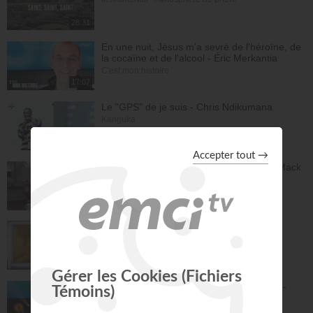
28:31
En une nuit, Jésus m'a sevré de l'héroïne, de
la cocaïne et de l'alcool - Éric Merkantia
C'est mon histoire
17:07
Le "GPS" de je suis - Chris Ndikumana
Kanguka
59:51
Dieu peut racheter tes erreurs - Audrey Mack
ZONE RAPHA
27:52
Ce que l'esprit dit aux églises - Partie 4 -
Mario Massicotte
Pain de vie
28:31
Le changement est nécessaire - partie 1 -
Joyce Meyer
Vivre pleinement sa vie !