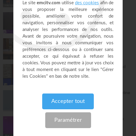
26:25
Jésus, Roi d'amour ! - Dorothée Rajiah
Paris Centre Chrétien
56:50
Vous l'avez déjà - épisode 14 - Andrew
Wommack
La Vérité de l'Évangile
26:34
L'Epître aux Hébreux (épisode 29) - Ayyad
Zarif
Toute la Bible
28:24
Le péché n'a plus de pouvoir sur toi - Yveline
Lebeau
Église Plénitude
54:47
Où en est ta relation avec Dieu ? - Patrick
Boudehent
Église MLK
58:31