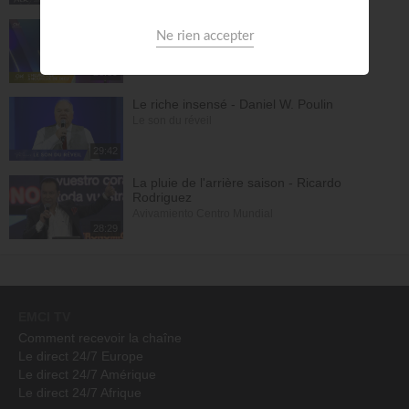
La séparation : Première étape de la
consécration - Samuel Kamuanga
L'heure des Amoureux de Dieu
28:39
Le riche insensé - Daniel W. Poulin
Le son du réveil
29:42
La pluie de l'arrière saison - Ricardo
Rodriguez
Avivamiento Centro Mundial
28:29
EMCI TV
Comment recevoir la chaîne
Le direct 24/7 Europe
Le direct 24/7 Amérique
Le direct 24/7 Afrique