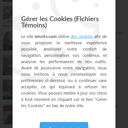
La préparation au mariage - Philippe Bak
Bonjour chez vous !
28:16
Dieu m'a révélé quelque chose sur quelqu'un,
dois-je en parler ?
À table avec Annabelle
41:37
Remplis-moi de ton amour - Gordon Zamor
Instrumental - Atmosphère de prière
28:34
Vous l'avez déjà - épisode 15 - Andrew
Wommack
La Vérité de l'Évangile
26:34
L'Epître aux Hébreux (épisode 30) - Ayyad
Zarif
Toute la Bible
23:31