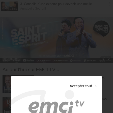
3. Conseils d'une experte pour devenir une meilleure communicatrice
Annabelle Sourdril
44:46
Informations
Toggle Dropdown
Aujourd'hui sur EMCI TV
Prières et déclarations pour dormir en paix
(3e édition) - Jérémy Sourdril
Prières inspirées
28:30
L'espérance de l'avenir selon Dieu - Athoms
Mbuma
Teach!
30:49