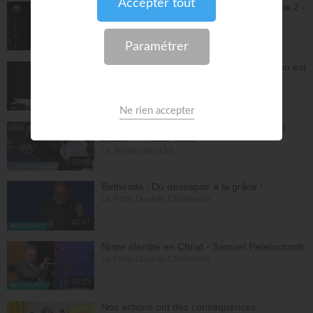
Jésus et la dynamique prophétique - partie 2 -
Franck Alexandre
Gospel Vision Center
28:28
Réjouis-toi d'avance car ta nouvelle saison est
déjà écrite - Lilliane Sanogo
En Eau Profonde
57:52
Pourquoi tu dois être fière d'avoir accepté
Jésus ? - Raoul Wafo
Le Temple de la foi
53:05
Bethesda : Du désespoir à la grâce !
La Porte Ouverte Chrétienne
40:47
Notre identité en Christ - Samuel Peterschmitt
La Porte Ouverte Chrétienne
55:33
Nos actions ont des conséquences