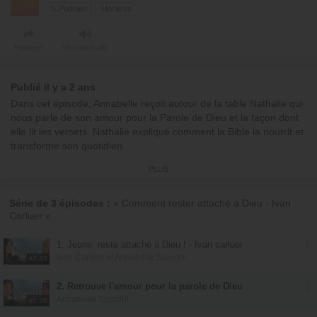
Podcast
Horaires
Partager
Version audio
Publié il y a 2 ans
Dans cet épisode, Annabelle reçoit autour de la table Nathalie qui
nous parle de son amour pour la Parole de Dieu et la façon dont
elle lit les versets. Nathalie explique comment la Bible la nourrit et
transforme son quotidien.
00:00:00 : Clip « Afrique - Donner annuellement »
PLUS
00:01:42 : Début de l'émission
Avec
Annabelle Sourdril
Série de 3 épisodes :
« Comment rester attaché à Dieu - Ivan
Carluer »
1. Jeune, reste attaché à Dieu ! - Ivan carluer
Ivan Carluer et Annabelle Sourdril
44:49
2. Retrouve l'amour pour la parole de Dieu
Annabelle Sourdril
46:30